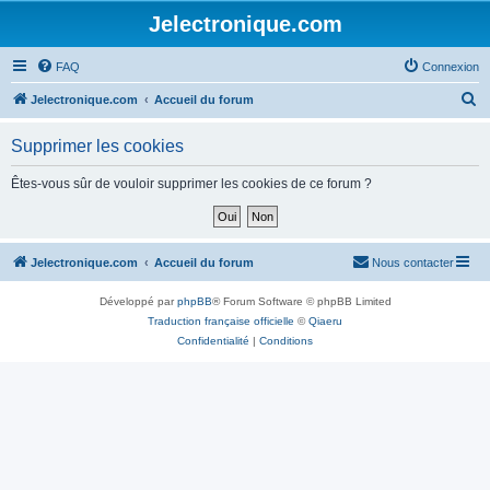
Jelectronique.com
FAQ
Connexion
R
Jelectronique.com
Accueil du forum
e
Supprimer les cookies
c
h
Êtes-vous sûr de vouloir supprimer les cookies de ce forum ?
e
r
c
Jelectronique.com
Accueil du forum
Nous contacter
h
Développé par
phpBB
® Forum Software © phpBB Limited
e
Traduction française officielle
©
Qiaeru
r
Confidentialité
|
Conditions