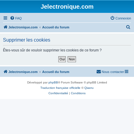
Jelectronique.com
FAQ
Connexion
R
Jelectronique.com
Accueil du forum
e
Supprimer les cookies
c
h
Êtes-vous sûr de vouloir supprimer les cookies de ce forum ?
e
r
c
Jelectronique.com
Accueil du forum
Nous contacter
h
Développé par
phpBB
® Forum Software © phpBB Limited
e
Traduction française officielle
©
Qiaeru
r
Confidentialité
|
Conditions