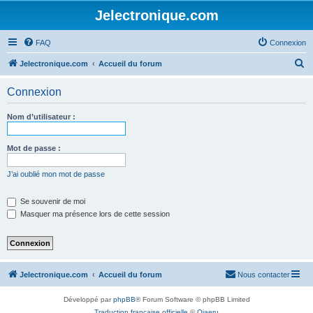
Jelectronique.com
FAQ
Connexion
R
Jelectronique.com
Accueil du forum
e
Connexion
c
h
Nom d’utilisateur :
e
r
Mot de passe :
c
J’ai oublié mon mot de passe
h
e
Se souvenir de moi
Masquer ma présence lors de cette session
r
Jelectronique.com
Accueil du forum
Nous contacter
Développé par
phpBB
® Forum Software © phpBB Limited
Traduction française officielle
©
Qiaeru