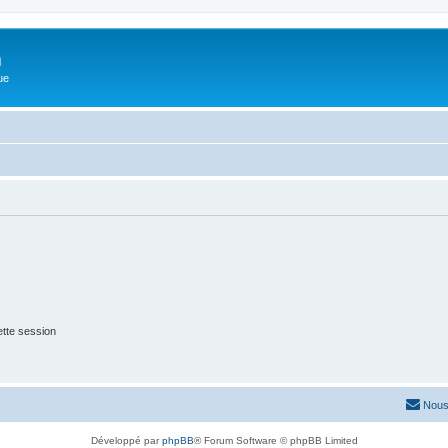
m
ue
tte session
Nous
Développé par
phpBB
® Forum Software © phpBB Limited