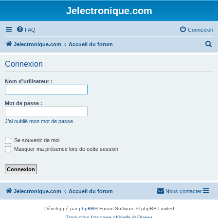
Jelectronique.com
FAQ
Connexion
R
Jelectronique.com
Accueil du forum
e
Connexion
c
h
Nom d’utilisateur :
e
r
Mot de passe :
c
J’ai oublié mon mot de passe
h
e
Se souvenir de moi
Masquer ma présence lors de cette session
r
Jelectronique.com
Accueil du forum
Nous contacter
Développé par
phpBB
® Forum Software © phpBB Limited
Traduction française officielle
©
Qiaeru