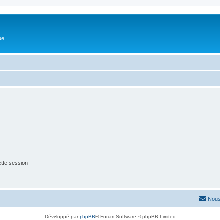
m
ue
tte session
Nous
Développé par
phpBB
® Forum Software © phpBB Limited