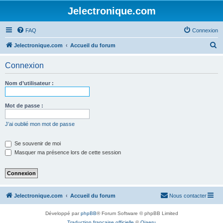
Jelectronique.com
FAQ
Connexion
R
Jelectronique.com
Accueil du forum
e
Connexion
c
h
Nom d’utilisateur :
e
r
Mot de passe :
c
J’ai oublié mon mot de passe
h
e
Se souvenir de moi
Masquer ma présence lors de cette session
r
Jelectronique.com
Accueil du forum
Nous contacter
Développé par
phpBB
® Forum Software © phpBB Limited
Traduction française officielle
©
Qiaeru