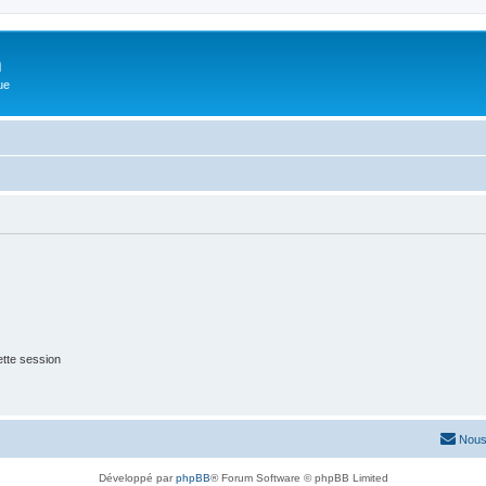
m
ue
tte session
Nous
Développé par
phpBB
® Forum Software © phpBB Limited