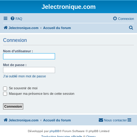
Jelectronique.com
FAQ
Connexion
R
Jelectronique.com
Accueil du forum
e
Connexion
c
h
Nom d’utilisateur :
e
r
Mot de passe :
c
J’ai oublié mon mot de passe
h
e
Se souvenir de moi
Masquer ma présence lors de cette session
r
Jelectronique.com
Accueil du forum
Nous contacter
Développé par
phpBB
® Forum Software © phpBB Limited
Traduction française officielle
©
Qiaeru