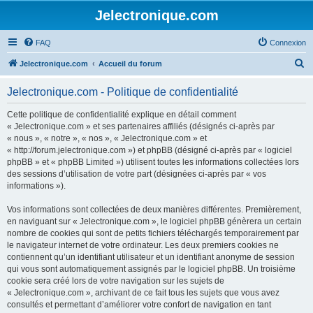
Jelectronique.com
FAQ
Connexion
R
Jelectronique.com
Accueil du forum
e
Jelectronique.com - Politique de confidentialité
c
h
Cette politique de confidentialité explique en détail comment
« Jelectronique.com » et ses partenaires affiliés (désignés ci-après par
e
« nous », « notre », « nos », « Jelectronique.com » et
r
« http://forum.jelectronique.com ») et phpBB (désigné ci-après par « logiciel
phpBB » et « phpBB Limited ») utilisent toutes les informations collectées lors
c
des sessions d’utilisation de votre part (désignées ci-après par « vos
h
informations »).
e
Vos informations sont collectées de deux manières différentes. Premièrement,
r
en naviguant sur « Jelectronique.com », le logiciel phpBB génèrera un certain
nombre de cookies qui sont de petits fichiers téléchargés temporairement par
le navigateur internet de votre ordinateur. Les deux premiers cookies ne
contiennent qu’un identifiant utilisateur et un identifiant anonyme de session
qui vous sont automatiquement assignés par le logiciel phpBB. Un troisième
cookie sera créé lors de votre navigation sur les sujets de
« Jelectronique.com », archivant de ce fait tous les sujets que vous avez
consultés et permettant d’améliorer votre confort de navigation en tant