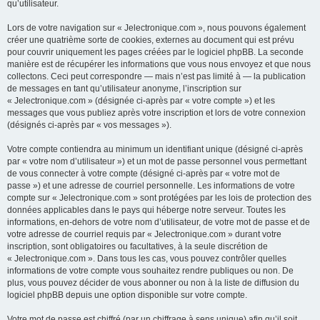
qu’utilisateur.
Lors de votre navigation sur « Jelectronique.com », nous pouvons également
créer une quatrième sorte de cookies, externes au document qui est prévu
pour couvrir uniquement les pages créées par le logiciel phpBB. La seconde
manière est de récupérer les informations que vous nous envoyez et que nous
collectons. Ceci peut correspondre — mais n’est pas limité à — la publication
de messages en tant qu’utilisateur anonyme, l’inscription sur
« Jelectronique.com » (désignée ci-après par « votre compte ») et les
messages que vous publiez après votre inscription et lors de votre connexion
(désignés ci-après par « vos messages »).
Votre compte contiendra au minimum un identifiant unique (désigné ci-après
par « votre nom d’utilisateur ») et un mot de passe personnel vous permettant
de vous connecter à votre compte (désigné ci-après par « votre mot de
passe ») et une adresse de courriel personnelle. Les informations de votre
compte sur « Jelectronique.com » sont protégées par les lois de protection des
données applicables dans le pays qui héberge notre serveur. Toutes les
informations, en-dehors de votre nom d’utilisateur, de votre mot de passe et de
votre adresse de courriel requis par « Jelectronique.com » durant votre
inscription, sont obligatoires ou facultatives, à la seule discrétion de
« Jelectronique.com ». Dans tous les cas, vous pouvez contrôler quelles
informations de votre compte vous souhaitez rendre publiques ou non. De
plus, vous pouvez décider de vous abonner ou non à la liste de diffusion du
logiciel phpBB depuis une option disponible sur votre compte.
Votre mot de passe est chiffré (par un chiffrage à sens unique) afin qu’il soit