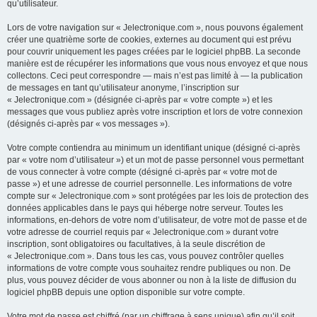
qu’utilisateur.
Lors de votre navigation sur « Jelectronique.com », nous pouvons également
créer une quatrième sorte de cookies, externes au document qui est prévu
pour couvrir uniquement les pages créées par le logiciel phpBB. La seconde
manière est de récupérer les informations que vous nous envoyez et que nous
collectons. Ceci peut correspondre — mais n’est pas limité à — la publication
de messages en tant qu’utilisateur anonyme, l’inscription sur
« Jelectronique.com » (désignée ci-après par « votre compte ») et les
messages que vous publiez après votre inscription et lors de votre connexion
(désignés ci-après par « vos messages »).
Votre compte contiendra au minimum un identifiant unique (désigné ci-après
par « votre nom d’utilisateur ») et un mot de passe personnel vous permettant
de vous connecter à votre compte (désigné ci-après par « votre mot de
passe ») et une adresse de courriel personnelle. Les informations de votre
compte sur « Jelectronique.com » sont protégées par les lois de protection des
données applicables dans le pays qui héberge notre serveur. Toutes les
informations, en-dehors de votre nom d’utilisateur, de votre mot de passe et de
votre adresse de courriel requis par « Jelectronique.com » durant votre
inscription, sont obligatoires ou facultatives, à la seule discrétion de
« Jelectronique.com ». Dans tous les cas, vous pouvez contrôler quelles
informations de votre compte vous souhaitez rendre publiques ou non. De
plus, vous pouvez décider de vous abonner ou non à la liste de diffusion du
logiciel phpBB depuis une option disponible sur votre compte.
Votre mot de passe est chiffré (par un chiffrage à sens unique) afin qu’il soit