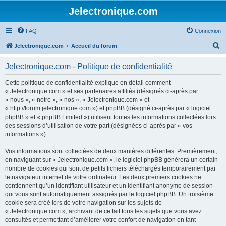
Jelectronique.com
FAQ
Connexion
R
Jelectronique.com
Accueil du forum
e
Jelectronique.com - Politique de confidentialité
c
h
Cette politique de confidentialité explique en détail comment
« Jelectronique.com » et ses partenaires affiliés (désignés ci-après par
e
« nous », « notre », « nos », « Jelectronique.com » et
r
« http://forum.jelectronique.com ») et phpBB (désigné ci-après par « logiciel
phpBB » et « phpBB Limited ») utilisent toutes les informations collectées lors
c
des sessions d’utilisation de votre part (désignées ci-après par « vos
h
informations »).
e
Vos informations sont collectées de deux manières différentes. Premièrement,
r
en naviguant sur « Jelectronique.com », le logiciel phpBB génèrera un certain
nombre de cookies qui sont de petits fichiers téléchargés temporairement par
le navigateur internet de votre ordinateur. Les deux premiers cookies ne
contiennent qu’un identifiant utilisateur et un identifiant anonyme de session
qui vous sont automatiquement assignés par le logiciel phpBB. Un troisième
cookie sera créé lors de votre navigation sur les sujets de
« Jelectronique.com », archivant de ce fait tous les sujets que vous avez
consultés et permettant d’améliorer votre confort de navigation en tant