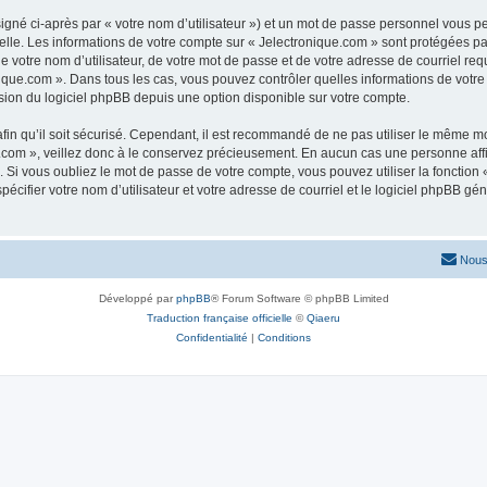
igné ci-après par « votre nom d’utilisateur ») et un mot de passe personnel vous p
elle. Les informations de votre compte sur « Jelectronique.com » sont protégées pa
 votre nom d’utilisateur, de votre mot de passe et de votre adresse de courriel requ
ronique.com ». Dans tous les cas, vous pouvez contrôler quelles informations de vo
sion du logiciel phpBB depuis une option disponible sur votre compte.
afin qu’il soit sécurisé. Cependant, il est recommandé de ne pas utiliser le même mot
com », veillez donc à le conservez précieusement. En aucun cas une personne affil
Si vous oubliez le mot de passe de votre compte, vous pouvez utiliser la fonction
pécifier votre nom d’utilisateur et votre adresse de courriel et le logiciel phpBB 
Nous
Développé par
phpBB
® Forum Software © phpBB Limited
Traduction française officielle
©
Qiaeru
Confidentialité
|
Conditions