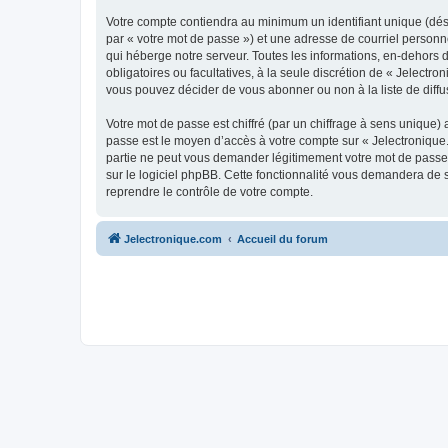
Votre compte contiendra au minimum un identifiant unique (dés
par « votre mot de passe ») et une adresse de courriel personn
qui héberge notre serveur. Toutes les informations, en-dehors de
obligatoires ou facultatives, à la seule discrétion de « Jelect
vous pouvez décider de vous abonner ou non à la liste de diffu
Votre mot de passe est chiffré (par un chiffrage à sens unique) 
passe est le moyen d’accès à votre compte sur « Jelectronique.
partie ne peut vous demander légitimement votre mot de passe. 
sur le logiciel phpBB. Cette fonctionnalité vous demandera de s
reprendre le contrôle de votre compte.
Jelectronique.com
Accueil du forum