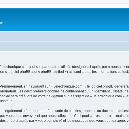
m
ue
Jelectronique.com » et ses partenaires affiliés (désignés ci-après par « nous », « n
r « logiciel phpBB » et « phpBB Limited ») utilisent toutes les informations collecté
 Premièrement, en naviguant sur « Jelectronique.com », le logiciel phpBB génèrera 
ordinateur. Les deux premiers cookies ne contiennent qu’un identifiant utilisateur 
okie sera créé lors de votre navigation sur les sujets de « Jelectronique.com », ar
lisateur.
ons également créer une quatrième sorte de cookies, externes au document qui est 
que vous nous envoyez et que nous collectons. Ceci peut correspondre — mais n’es
 (désignée ci-après par « votre compte ») et les messages que vous publiez après vo