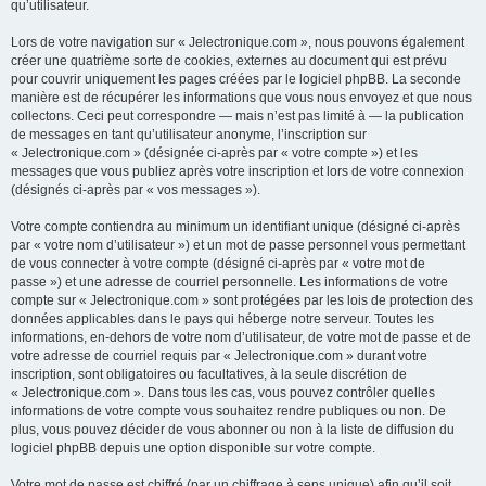
qu’utilisateur.
Lors de votre navigation sur « Jelectronique.com », nous pouvons également
créer une quatrième sorte de cookies, externes au document qui est prévu
pour couvrir uniquement les pages créées par le logiciel phpBB. La seconde
manière est de récupérer les informations que vous nous envoyez et que nous
collectons. Ceci peut correspondre — mais n’est pas limité à — la publication
de messages en tant qu’utilisateur anonyme, l’inscription sur
« Jelectronique.com » (désignée ci-après par « votre compte ») et les
messages que vous publiez après votre inscription et lors de votre connexion
(désignés ci-après par « vos messages »).
Votre compte contiendra au minimum un identifiant unique (désigné ci-après
par « votre nom d’utilisateur ») et un mot de passe personnel vous permettant
de vous connecter à votre compte (désigné ci-après par « votre mot de
passe ») et une adresse de courriel personnelle. Les informations de votre
compte sur « Jelectronique.com » sont protégées par les lois de protection des
données applicables dans le pays qui héberge notre serveur. Toutes les
informations, en-dehors de votre nom d’utilisateur, de votre mot de passe et de
votre adresse de courriel requis par « Jelectronique.com » durant votre
inscription, sont obligatoires ou facultatives, à la seule discrétion de
« Jelectronique.com ». Dans tous les cas, vous pouvez contrôler quelles
informations de votre compte vous souhaitez rendre publiques ou non. De
plus, vous pouvez décider de vous abonner ou non à la liste de diffusion du
logiciel phpBB depuis une option disponible sur votre compte.
Votre mot de passe est chiffré (par un chiffrage à sens unique) afin qu’il soit