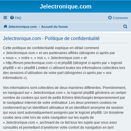
Jelectronique.com
FAQ
Connexion
R
Jelectronique.com
Accueil du forum
e
Jelectronique.com - Politique de confidentialité
c
h
Cette politique de confidentialité explique en détail comment
« Jelectronique.com » et ses partenaires affiliés (désignés ci-après par
e
« nous », « notre », « nos », « Jelectronique.com » et
r
« http://forum.jelectronique.com ») et phpBB (désigné ci-après par « logiciel
phpBB » et « phpBB Limited ») utilisent toutes les informations collectées lors
c
des sessions d’utilisation de votre part (désignées ci-après par « vos
h
informations »).
e
Vos informations sont collectées de deux manières différentes. Premièrement,
r
en naviguant sur « Jelectronique.com », le logiciel phpBB génèrera un certain
nombre de cookies qui sont de petits fichiers téléchargés temporairement par
le navigateur internet de votre ordinateur. Les deux premiers cookies ne
contiennent qu’un identifiant utilisateur et un identifiant anonyme de session
qui vous sont automatiquement assignés par le logiciel phpBB. Un troisième
cookie sera créé lors de votre navigation sur les sujets de
« Jelectronique.com », archivant de ce fait tous les sujets que vous avez
consultés et permettant d’améliorer votre confort de navigation en tant