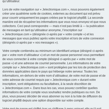
qu’utilisateur.
Lors de votre navigation sur « Jelectronique.com », nous pouvons également
créer une quatrième sorte de cookies, externes au document qui est prévu
pour couvrir uniquement les pages créées par le logiciel phpBB. La seconde
manière est de récupérer les informations que vous nous envoyez et que nous
collectons. Ceci peut correspondre — mais n’est pas limité à — la publication
de messages en tant qu’utilisateur anonyme, l’inscription sur
« Jelectronique.com » (désignée ci-après par « votre compte ») et les
messages que vous publiez après votre inscription et lors de votre connexion
(désignés ci-après par « vos messages »).
Votre compte contiendra au minimum un identifiant unique (désigné ci-après
par « votre nom d’utilisateur ») et un mot de passe personnel vous permettant
de vous connecter à votre compte (désigné ci-après par « votre mot de
passe ») et une adresse de courriel personnelle. Les informations de votre
compte sur « Jelectronique.com » sont protégées par les lois de protection des
données applicables dans le pays qui héberge notre serveur. Toutes les
informations, en-dehors de votre nom d’utilisateur, de votre mot de passe et de
votre adresse de courriel requis par « Jelectronique.com » durant votre
inscription, sont obligatoires ou facultatives, à la seule discrétion de
« Jelectronique.com ». Dans tous les cas, vous pouvez contrôler quelles
informations de votre compte vous souhaitez rendre publiques ou non. De
plus, vous pouvez décider de vous abonner ou non à la liste de diffusion du
logiciel phpBB depuis une option disponible sur votre compte.
Votre mot de passe est chiffré (par un chiffrage à sens unique) afin qu’il soit