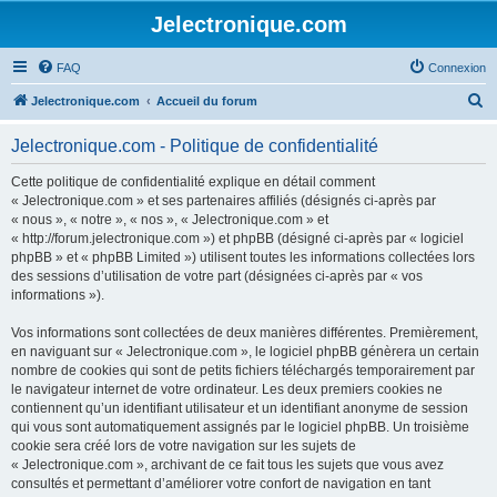
Jelectronique.com
FAQ
Connexion
R
Jelectronique.com
Accueil du forum
e
Jelectronique.com - Politique de confidentialité
c
h
Cette politique de confidentialité explique en détail comment
« Jelectronique.com » et ses partenaires affiliés (désignés ci-après par
e
« nous », « notre », « nos », « Jelectronique.com » et
r
« http://forum.jelectronique.com ») et phpBB (désigné ci-après par « logiciel
phpBB » et « phpBB Limited ») utilisent toutes les informations collectées lors
c
des sessions d’utilisation de votre part (désignées ci-après par « vos
h
informations »).
e
Vos informations sont collectées de deux manières différentes. Premièrement,
r
en naviguant sur « Jelectronique.com », le logiciel phpBB génèrera un certain
nombre de cookies qui sont de petits fichiers téléchargés temporairement par
le navigateur internet de votre ordinateur. Les deux premiers cookies ne
contiennent qu’un identifiant utilisateur et un identifiant anonyme de session
qui vous sont automatiquement assignés par le logiciel phpBB. Un troisième
cookie sera créé lors de votre navigation sur les sujets de
« Jelectronique.com », archivant de ce fait tous les sujets que vous avez
consultés et permettant d’améliorer votre confort de navigation en tant