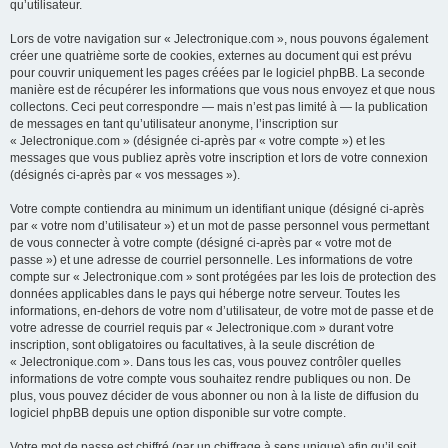
qu’utilisateur.
Lors de votre navigation sur « Jelectronique.com », nous pouvons également
créer une quatrième sorte de cookies, externes au document qui est prévu
pour couvrir uniquement les pages créées par le logiciel phpBB. La seconde
manière est de récupérer les informations que vous nous envoyez et que nous
collectons. Ceci peut correspondre — mais n’est pas limité à — la publication
de messages en tant qu’utilisateur anonyme, l’inscription sur
« Jelectronique.com » (désignée ci-après par « votre compte ») et les
messages que vous publiez après votre inscription et lors de votre connexion
(désignés ci-après par « vos messages »).
Votre compte contiendra au minimum un identifiant unique (désigné ci-après
par « votre nom d’utilisateur ») et un mot de passe personnel vous permettant
de vous connecter à votre compte (désigné ci-après par « votre mot de
passe ») et une adresse de courriel personnelle. Les informations de votre
compte sur « Jelectronique.com » sont protégées par les lois de protection des
données applicables dans le pays qui héberge notre serveur. Toutes les
informations, en-dehors de votre nom d’utilisateur, de votre mot de passe et de
votre adresse de courriel requis par « Jelectronique.com » durant votre
inscription, sont obligatoires ou facultatives, à la seule discrétion de
« Jelectronique.com ». Dans tous les cas, vous pouvez contrôler quelles
informations de votre compte vous souhaitez rendre publiques ou non. De
plus, vous pouvez décider de vous abonner ou non à la liste de diffusion du
logiciel phpBB depuis une option disponible sur votre compte.
Votre mot de passe est chiffré (par un chiffrage à sens unique) afin qu’il soit