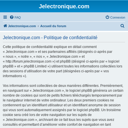
Jelectronique.com
FAQ
Connexion
R
Jelectronique.com
Accueil du forum
e
Jelectronique.com - Politique de confidentialité
c
h
Cette politique de confidentialité explique en détail comment
« Jelectronique.com » et ses partenaires affiliés (désignés ci-après par
e
« nous », « notre », « nos », « Jelectronique.com » et
r
« http://forum.jelectronique.com ») et phpBB (désigné ci-après par « logiciel
phpBB » et « phpBB Limited ») utilisent toutes les informations collectées lors
c
des sessions d’utilisation de votre part (désignées ci-après par « vos
h
informations »).
e
Vos informations sont collectées de deux manières différentes. Premièrement,
r
en naviguant sur « Jelectronique.com », le logiciel phpBB génèrera un certain
nombre de cookies qui sont de petits fichiers téléchargés temporairement par
le navigateur internet de votre ordinateur. Les deux premiers cookies ne
contiennent qu’un identifiant utilisateur et un identifiant anonyme de session
qui vous sont automatiquement assignés par le logiciel phpBB. Un troisième
cookie sera créé lors de votre navigation sur les sujets de
« Jelectronique.com », archivant de ce fait tous les sujets que vous avez
consultés et permettant d’améliorer votre confort de navigation en tant