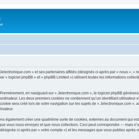
m
ue
Jelectronique.com » et ses partenaires affiliés (désignés ci-après par « nous », « n
r « logiciel phpBB » et « phpBB Limited ») utilisent toutes les informations collecté
 Premièrement, en naviguant sur « Jelectronique.com », le logiciel phpBB génèrera 
ordinateur. Les deux premiers cookies ne contiennent qu’un identifiant utilisateur 
okie sera créé lors de votre navigation sur les sujets de « Jelectronique.com », ar
lisateur.
ons également créer une quatrième sorte de cookies, externes au document qui est 
que vous nous envoyez et que nous collectons. Ceci peut correspondre — mais n’es
 (désignée ci-après par « votre compte ») et les messages que vous publiez après vo