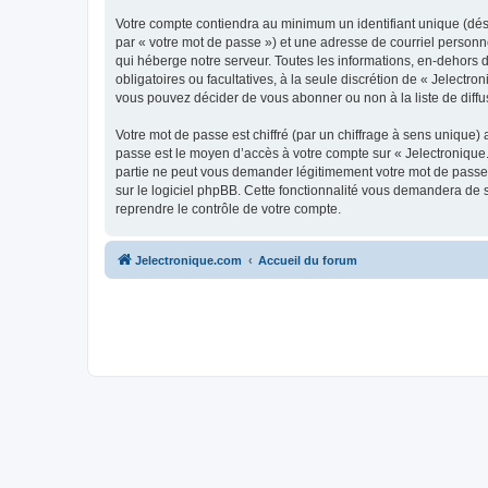
Votre compte contiendra au minimum un identifiant unique (dés
par « votre mot de passe ») et une adresse de courriel personn
qui héberge notre serveur. Toutes les informations, en-dehors de
obligatoires ou facultatives, à la seule discrétion de « Jelect
vous pouvez décider de vous abonner ou non à la liste de diffu
Votre mot de passe est chiffré (par un chiffrage à sens unique) 
passe est le moyen d’accès à votre compte sur « Jelectronique.
partie ne peut vous demander légitimement votre mot de passe. 
sur le logiciel phpBB. Cette fonctionnalité vous demandera de s
reprendre le contrôle de votre compte.
Jelectronique.com
Accueil du forum