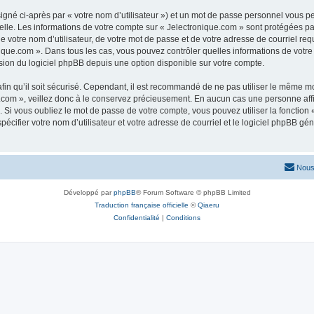
igné ci-après par « votre nom d’utilisateur ») et un mot de passe personnel vous p
elle. Les informations de votre compte sur « Jelectronique.com » sont protégées pa
 votre nom d’utilisateur, de votre mot de passe et de votre adresse de courriel requ
ronique.com ». Dans tous les cas, vous pouvez contrôler quelles informations de vo
sion du logiciel phpBB depuis une option disponible sur votre compte.
afin qu’il soit sécurisé. Cependant, il est recommandé de ne pas utiliser le même mot
com », veillez donc à le conservez précieusement. En aucun cas une personne affil
Si vous oubliez le mot de passe de votre compte, vous pouvez utiliser la fonction
pécifier votre nom d’utilisateur et votre adresse de courriel et le logiciel phpBB 
Nous
Développé par
phpBB
® Forum Software © phpBB Limited
Traduction française officielle
©
Qiaeru
Confidentialité
|
Conditions