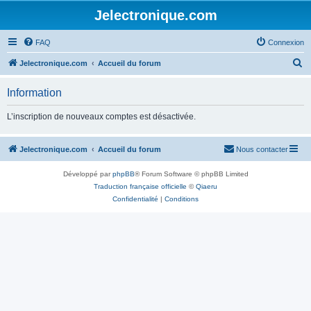
Jelectronique.com
FAQ
Connexion
R
Jelectronique.com
Accueil du forum
e
Information
c
h
L’inscription de nouveaux comptes est désactivée.
e
r
Jelectronique.com
Accueil du forum
Nous contacter
c
Développé par
phpBB
® Forum Software © phpBB Limited
h
Traduction française officielle
©
Qiaeru
e
Confidentialité
|
Conditions
r