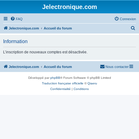
Jelectronique.com
FAQ
Connexion
R
Jelectronique.com
Accueil du forum
e
Information
c
h
L’inscription de nouveaux comptes est désactivée.
e
r
Jelectronique.com
Accueil du forum
Nous contacter
c
Développé par
phpBB
® Forum Software © phpBB Limited
h
Traduction française officielle
©
Qiaeru
e
Confidentialité
|
Conditions
r