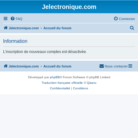
Jelectronique.com
FAQ
Connexion
R
Jelectronique.com
Accueil du forum
e
Information
c
h
L’inscription de nouveaux comptes est désactivée.
e
r
Jelectronique.com
Accueil du forum
Nous contacter
c
Développé par
phpBB
® Forum Software © phpBB Limited
h
Traduction française officielle
©
Qiaeru
e
Confidentialité
|
Conditions
r