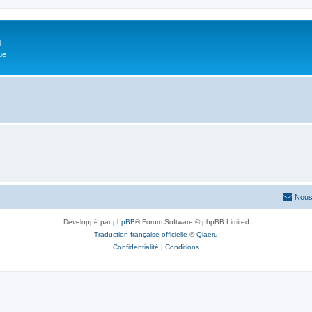
m
ue
Nous
Développé par
phpBB
® Forum Software © phpBB Limited
Traduction française officielle
©
Qiaeru
Confidentialité
|
Conditions