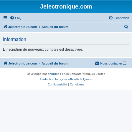
Jelectronique.com
FAQ
Connexion
R
Jelectronique.com
Accueil du forum
e
Information
c
h
L’inscription de nouveaux comptes est désactivée.
e
r
Jelectronique.com
Accueil du forum
Nous contacter
c
Développé par
phpBB
® Forum Software © phpBB Limited
h
Traduction française officielle
©
Qiaeru
e
Confidentialité
|
Conditions
r