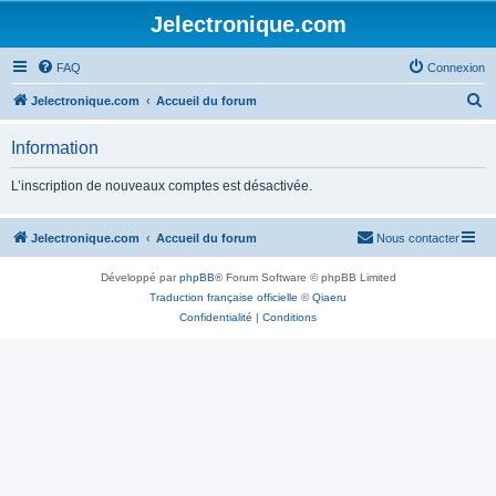
Jelectronique.com
FAQ
Connexion
R
Jelectronique.com
Accueil du forum
e
Information
c
h
L’inscription de nouveaux comptes est désactivée.
e
r
Jelectronique.com
Accueil du forum
Nous contacter
c
Développé par
phpBB
® Forum Software © phpBB Limited
h
Traduction française officielle
©
Qiaeru
e
Confidentialité
|
Conditions
r