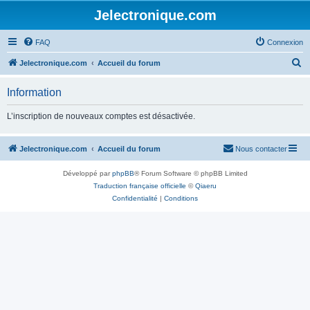
Jelectronique.com
FAQ
Connexion
R
Jelectronique.com
Accueil du forum
e
Information
c
h
L’inscription de nouveaux comptes est désactivée.
e
r
Jelectronique.com
Accueil du forum
Nous contacter
c
Développé par
phpBB
® Forum Software © phpBB Limited
h
Traduction française officielle
©
Qiaeru
e
Confidentialité
|
Conditions
r