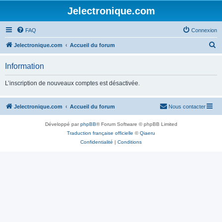
Jelectronique.com
FAQ
Connexion
R
Jelectronique.com
Accueil du forum
e
Information
c
h
L’inscription de nouveaux comptes est désactivée.
e
r
Jelectronique.com
Accueil du forum
Nous contacter
c
Développé par
phpBB
® Forum Software © phpBB Limited
h
Traduction française officielle
©
Qiaeru
e
Confidentialité
|
Conditions
r