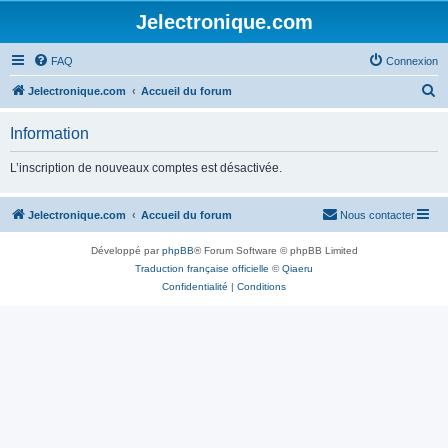
Jelectronique.com
FAQ
Connexion
R
Jelectronique.com
Accueil du forum
e
Information
c
h
L’inscription de nouveaux comptes est désactivée.
e
r
Jelectronique.com
Accueil du forum
Nous contacter
c
Développé par
phpBB
® Forum Software © phpBB Limited
h
Traduction française officielle
©
Qiaeru
e
Confidentialité
|
Conditions
r