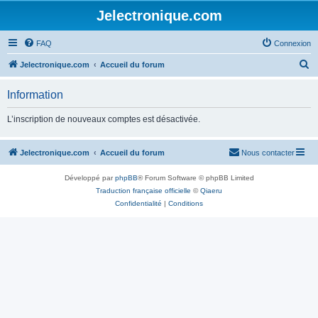
Jelectronique.com
FAQ
Connexion
R
Jelectronique.com
Accueil du forum
e
Information
c
h
L’inscription de nouveaux comptes est désactivée.
e
r
Jelectronique.com
Accueil du forum
Nous contacter
c
Développé par
phpBB
® Forum Software © phpBB Limited
h
Traduction française officielle
©
Qiaeru
e
Confidentialité
|
Conditions
r