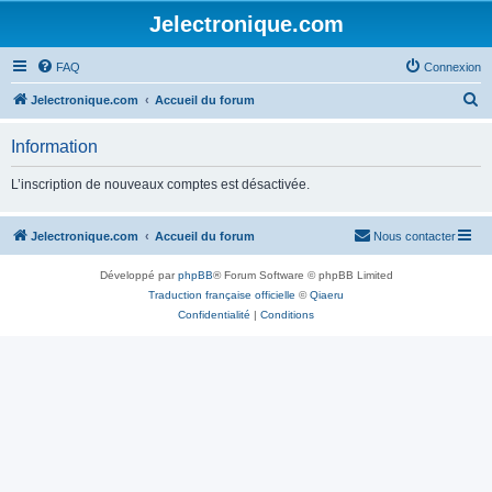
Jelectronique.com
FAQ
Connexion
R
Jelectronique.com
Accueil du forum
e
Information
c
h
L’inscription de nouveaux comptes est désactivée.
e
r
Jelectronique.com
Accueil du forum
Nous contacter
c
Développé par
phpBB
® Forum Software © phpBB Limited
h
Traduction française officielle
©
Qiaeru
e
Confidentialité
|
Conditions
r