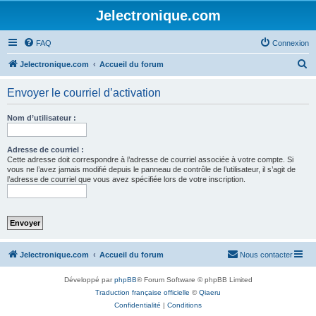
Jelectronique.com
FAQ
Connexion
R
Jelectronique.com
Accueil du forum
e
Envoyer le courriel d’activation
c
h
Nom d’utilisateur :
e
r
Adresse de courriel :
Cette adresse doit correspondre à l’adresse de courriel associée à votre compte. Si
c
vous ne l’avez jamais modifié depuis le panneau de contrôle de l’utilisateur, il s’agit de
l’adresse de courriel que vous avez spécifiée lors de votre inscription.
h
e
r
Jelectronique.com
Accueil du forum
Nous contacter
Développé par
phpBB
® Forum Software © phpBB Limited
Traduction française officielle
©
Qiaeru
Confidentialité
|
Conditions