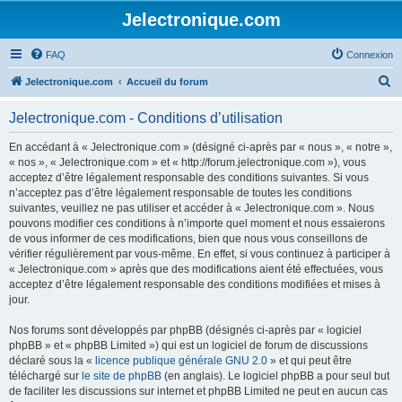
Jelectronique.com
FAQ
Connexion
R
Jelectronique.com
Accueil du forum
e
Jelectronique.com - Conditions d’utilisation
c
h
En accédant à « Jelectronique.com » (désigné ci-après par « nous », « notre »,
« nos », « Jelectronique.com » et « http://forum.jelectronique.com »), vous
e
acceptez d’être légalement responsable des conditions suivantes. Si vous
r
n’acceptez pas d’être légalement responsable de toutes les conditions
suivantes, veuillez ne pas utiliser et accéder à « Jelectronique.com ». Nous
c
pouvons modifier ces conditions à n’importe quel moment et nous essaierons
h
de vous informer de ces modifications, bien que nous vous conseillons de
vérifier régulièrement par vous-même. En effet, si vous continuez à participer à
e
« Jelectronique.com » après que des modifications aient été effectuées, vous
r
acceptez d’être légalement responsable des conditions modifiées et mises à
jour.
Nos forums sont développés par phpBB (désignés ci-après par « logiciel
phpBB » et « phpBB Limited ») qui est un logiciel de forum de discussions
déclaré sous la «
licence publique générale GNU 2.0
» et qui peut être
téléchargé sur
le site de phpBB
(en anglais). Le logiciel phpBB a pour seul but
de faciliter les discussions sur internet et phpBB Limited ne peut en aucun cas