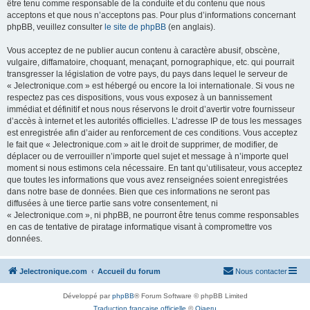
être tenu comme responsable de la conduite et du contenu que nous
acceptons et que nous n’acceptons pas. Pour plus d’informations concernant
phpBB, veuillez consulter
le site de phpBB
(en anglais).
Vous acceptez de ne publier aucun contenu à caractère abusif, obscène,
vulgaire, diffamatoire, choquant, menaçant, pornographique, etc. qui pourrait
transgresser la législation de votre pays, du pays dans lequel le serveur de
« Jelectronique.com » est hébergé ou encore la loi internationale. Si vous ne
respectez pas ces dispositions, vous vous exposez à un bannissement
immédiat et définitif et nous nous réservons le droit d’avertir votre fournisseur
d’accès à internet et les autorités officielles. L’adresse IP de tous les messages
est enregistrée afin d’aider au renforcement de ces conditions. Vous acceptez
le fait que « Jelectronique.com » ait le droit de supprimer, de modifier, de
déplacer ou de verrouiller n’importe quel sujet et message à n’importe quel
moment si nous estimons cela nécessaire. En tant qu’utilisateur, vous acceptez
que toutes les informations que vous avez renseignées soient enregistrées
dans notre base de données. Bien que ces informations ne seront pas
diffusées à une tierce partie sans votre consentement, ni
« Jelectronique.com », ni phpBB, ne pourront être tenus comme responsables
en cas de tentative de piratage informatique visant à compromettre vos
données.
Jelectronique.com
Accueil du forum
Nous contacter
Développé par
phpBB
® Forum Software © phpBB Limited
Traduction française officielle
©
Qiaeru