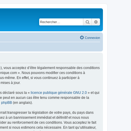
Rechercher
Recherche avancé
Connexion
 »), vous acceptez d’être légalement responsable des conditions
tronique.com ». Nous pouvons modifier ces conditions à
s-même. En effet, si vous continuez à participer à
mises à jour.
ns déclaré sous la «
licence publique générale GNU 2.0
» et qui
ed ne peut en aucun cas être tenu comme responsable de la
de phpBB
(en anglais).
ait transgresser la législation de votre pays, du pays dans
sez à un bannissement immédiat et définitif et nous nous
d’aider au renforcement de ces conditions. Vous acceptez le fait
ment si nous estimons cela nécessaire. En tant qu’utilisateur,