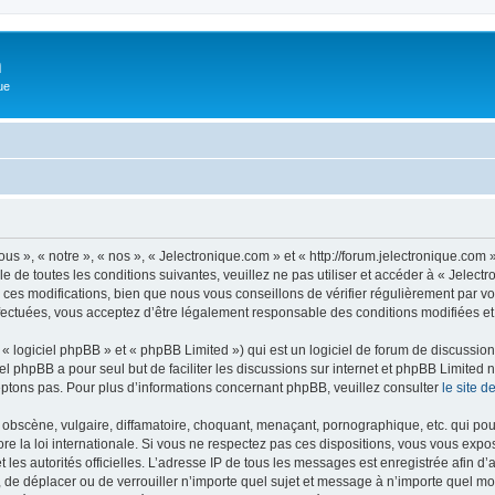
m
ue
us », « notre », « nos », « Jelectronique.com » et « http://forum.jelectronique.com
e de toutes les conditions suivantes, veuillez ne pas utiliser et accéder à « Jelec
es modifications, bien que nous vous conseillons de vérifier régulièrement par vou
fectuées, vous acceptez d’être légalement responsable des conditions modifiées et 
 logiciel phpBB » et « phpBB Limited ») qui est un logiciel de forum de discussio
iel phpBB a pour seul but de faciliter les discussions sur internet et phpBB Limit
ptons pas. Pour plus d’informations concernant phpBB, veuillez consulter
le site 
obscène, vulgaire, diffamatoire, choquant, menaçant, pornographique, etc. qui pourr
re la loi internationale. Si vous ne respectez pas ces dispositions, vous vous expo
 et les autorités officielles. L’adresse IP de tous les messages est enregistrée afin 
r, de déplacer ou de verrouiller n’importe quel sujet et message à n’importe quel mo