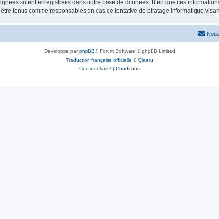
ignées soient enregistrées dans notre base de données. Bien que ces informations n
 être tenus comme responsables en cas de tentative de piratage informatique visa
Nous
Développé par
phpBB
® Forum Software © phpBB Limited
Traduction française officielle
©
Qiaeru
Confidentialité
|
Conditions