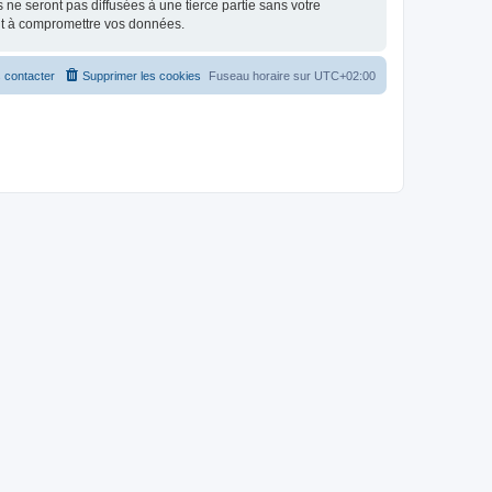
e seront pas diffusées à une tierce partie sans votre
nt à compromettre vos données.
 contacter
Supprimer les cookies
Fuseau horaire sur
UTC+02:00