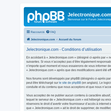
Jelectronique.co
Bienvenue sur le Forum Jelectroniq
Raccourcis
FAQ
Jelectronique.com
Accueil du forum
Jelectronique.com - Conditions d’utilisation
En accédant à « Jelectronique.com » (désigné ci-après par « no
suivantes. Si vous n’acceptez pas d’être légalement responsabl
n’importe quel moment et nous essaierons de vous informer de c
« Jelectronique.com » après que des modifications aient été ef
Nos forums sont développés par phpBB (désignés ci-après par «
peut être téléchargé sur
le site de phpBB
(en anglais). Le logic
conduite et du contenu que nous acceptons et que nous n’acce
Vous acceptez de ne publier aucun contenu à caractère abusif, 
lequel le serveur de « Jelectronique.com » est hébergé ou enco
réservons le droit d’avertir votre fournisseur d’accès à internet
que « Jelectronique.com » ait le droit de supprimer, de modifie