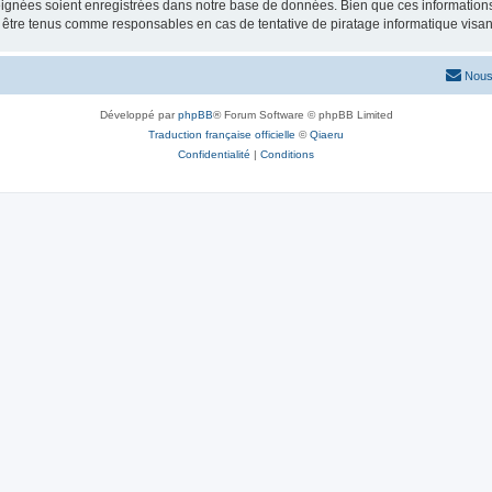
ignées soient enregistrées dans notre base de données. Bien que ces informations n
 être tenus comme responsables en cas de tentative de piratage informatique visa
Nous
Développé par
phpBB
® Forum Software © phpBB Limited
Traduction française officielle
©
Qiaeru
Confidentialité
|
Conditions