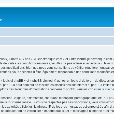
m
ue
us », « notre », « nos », « Jelectronique.com » et « http://forum.jelectronique.com
e de toutes les conditions suivantes, veuillez ne pas utiliser et accéder à « Jelec
es modifications, bien que nous vous conseillons de vérifier régulièrement par vou
fectuées, vous acceptez d’être légalement responsable des conditions modifiées et 
 logiciel phpBB » et « phpBB Limited ») qui est un logiciel de forum de discussio
iel phpBB a pour seul but de faciliter les discussions sur internet et phpBB Limit
ptons pas. Pour plus d’informations concernant phpBB, veuillez consulter
le site 
obscène, vulgaire, diffamatoire, choquant, menaçant, pornographique, etc. qui pourr
re la loi internationale. Si vous ne respectez pas ces dispositions, vous vous expo
 et les autorités officielles. L’adresse IP de tous les messages est enregistrée afin 
r, de déplacer ou de verrouiller n’importe quel sujet et message à n’importe quel mo