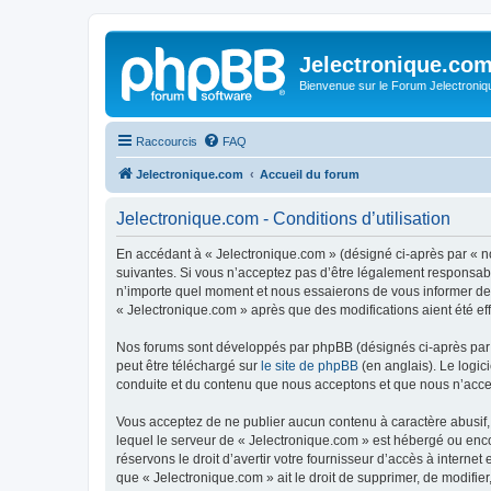
Jelectronique.co
Bienvenue sur le Forum Jelectroniq
Raccourcis
FAQ
Jelectronique.com
Accueil du forum
Jelectronique.com - Conditions d’utilisation
En accédant à « Jelectronique.com » (désigné ci-après par « no
suivantes. Si vous n’acceptez pas d’être légalement responsabl
n’importe quel moment et nous essaierons de vous informer de c
« Jelectronique.com » après que des modifications aient été ef
Nos forums sont développés par phpBB (désignés ci-après par «
peut être téléchargé sur
le site de phpBB
(en anglais). Le logic
conduite et du contenu que nous acceptons et que nous n’acce
Vous acceptez de ne publier aucun contenu à caractère abusif, 
lequel le serveur de « Jelectronique.com » est hébergé ou enco
réservons le droit d’avertir votre fournisseur d’accès à internet
que « Jelectronique.com » ait le droit de supprimer, de modifie