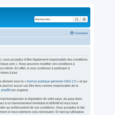
Rechercher
Recherche avancé
Connexion
 »), vous acceptez d’être légalement responsable des conditions
tronique.com ». Nous pouvons modifier ces conditions à
s-même. En effet, si vous continuez à participer à
mises à jour.
ns déclaré sous la «
licence publique générale GNU 2.0
» et qui
ed ne peut en aucun cas être tenu comme responsable de la
de phpBB
(en anglais).
ait transgresser la législation de votre pays, du pays dans
sez à un bannissement immédiat et définitif et nous nous
d’aider au renforcement de ces conditions. Vous acceptez le fait
ment si nous estimons cela nécessaire. En tant qu’utilisateur,