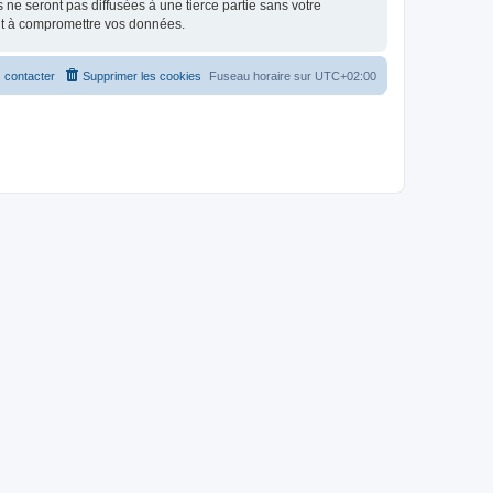
e seront pas diffusées à une tierce partie sans votre
nt à compromettre vos données.
 contacter
Supprimer les cookies
Fuseau horaire sur
UTC+02:00