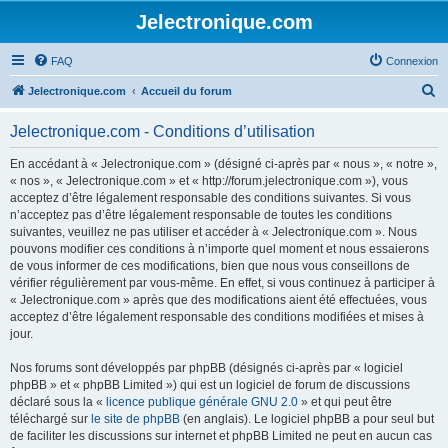
Jelectronique.com
FAQ
Connexion
R
Jelectronique.com
Accueil du forum
e
Jelectronique.com - Conditions d’utilisation
c
h
En accédant à « Jelectronique.com » (désigné ci-après par « nous », « notre »,
« nos », « Jelectronique.com » et « http://forum.jelectronique.com »), vous
e
acceptez d’être légalement responsable des conditions suivantes. Si vous
r
n’acceptez pas d’être légalement responsable de toutes les conditions
suivantes, veuillez ne pas utiliser et accéder à « Jelectronique.com ». Nous
c
pouvons modifier ces conditions à n’importe quel moment et nous essaierons
h
de vous informer de ces modifications, bien que nous vous conseillons de
vérifier régulièrement par vous-même. En effet, si vous continuez à participer à
e
« Jelectronique.com » après que des modifications aient été effectuées, vous
r
acceptez d’être légalement responsable des conditions modifiées et mises à
jour.
Nos forums sont développés par phpBB (désignés ci-après par « logiciel
phpBB » et « phpBB Limited ») qui est un logiciel de forum de discussions
déclaré sous la «
licence publique générale GNU 2.0
» et qui peut être
téléchargé sur
le site de phpBB
(en anglais). Le logiciel phpBB a pour seul but
de faciliter les discussions sur internet et phpBB Limited ne peut en aucun cas