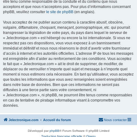
être tenu comme responsable de la conduite et du contenu que nous
acceptons et que nous n’acceptons pas. Pour plus d’informations concernant
phpBB, veuillez consulter
le site de phpBB
(en anglais).
Vous acceptez de ne publier aucun contenu à caractère abusif, obscène,
vulgaire, diffamatoire, choquant, menaçant, pornographique, etc. qui pourrait
transgresser la législation de votre pays, du pays dans lequel le serveur de
« Jelectronique.com » est hébergé ou encore la loi internationale. Si vous ne
respectez pas ces dispositions, vous vous exposez à un bannissement
immédiat et définitif et nous nous réservons le droit d’avertir votre fournisseur
d’accès à internet et les autorités officielles. L’adresse IP de tous les messages
est enregistrée afin d’aider au renforcement de ces conditions. Vous acceptez
le fait que « Jelectronique.com » ait le droit de supprimer, de modifier, de
déplacer ou de verrouiller n’importe quel sujet et message à n’importe quel
moment si nous estimons cela nécessaire. En tant qu’utilisateur, vous acceptez
que toutes les informations que vous avez renseignées soient enregistrées
dans notre base de données. Bien que ces informations ne seront pas
diffusées à une tierce partie sans votre consentement, ni
« Jelectronique.com », ni phpBB, ne pourront être tenus comme responsables
en cas de tentative de piratage informatique visant à compromettre vos
données.
Jelectronique.com
Accueil du forum
Nous contacter
Développé par
phpBB
® Forum Software © phpBB Limited
Traduction française officielle
©
Qiaeru