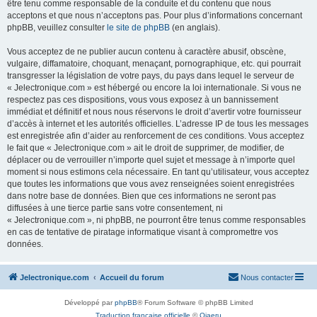
être tenu comme responsable de la conduite et du contenu que nous
acceptons et que nous n’acceptons pas. Pour plus d’informations concernant
phpBB, veuillez consulter
le site de phpBB
(en anglais).
Vous acceptez de ne publier aucun contenu à caractère abusif, obscène,
vulgaire, diffamatoire, choquant, menaçant, pornographique, etc. qui pourrait
transgresser la législation de votre pays, du pays dans lequel le serveur de
« Jelectronique.com » est hébergé ou encore la loi internationale. Si vous ne
respectez pas ces dispositions, vous vous exposez à un bannissement
immédiat et définitif et nous nous réservons le droit d’avertir votre fournisseur
d’accès à internet et les autorités officielles. L’adresse IP de tous les messages
est enregistrée afin d’aider au renforcement de ces conditions. Vous acceptez
le fait que « Jelectronique.com » ait le droit de supprimer, de modifier, de
déplacer ou de verrouiller n’importe quel sujet et message à n’importe quel
moment si nous estimons cela nécessaire. En tant qu’utilisateur, vous acceptez
que toutes les informations que vous avez renseignées soient enregistrées
dans notre base de données. Bien que ces informations ne seront pas
diffusées à une tierce partie sans votre consentement, ni
« Jelectronique.com », ni phpBB, ne pourront être tenus comme responsables
en cas de tentative de piratage informatique visant à compromettre vos
données.
Jelectronique.com
Accueil du forum
Nous contacter
Développé par
phpBB
® Forum Software © phpBB Limited
Traduction française officielle
©
Qiaeru