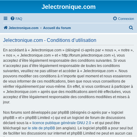
Jelectronique.com
FAQ
Connexion
R
Jelectronique.com
Accueil du forum
e
Jelectronique.com - Conditions d’utilisation
c
h
En accédant à « Jelectronique.com » (désigné ci-après par « nous », « notre »,
« nos », « Jelectronique.com » et « http://forum.jelectronique.com »), vous
e
acceptez d’être légalement responsable des conditions suivantes. Si vous
r
n’acceptez pas d’être légalement responsable de toutes les conditions
suivantes, veuillez ne pas utiliser et accéder à « Jelectronique.com ». Nous
c
pouvons modifier ces conditions à n’importe quel moment et nous essaierons
h
de vous informer de ces modifications, bien que nous vous conseillons de
vérifier régulièrement par vous-même. En effet, si vous continuez à participer à
e
« Jelectronique.com » après que des modifications aient été effectuées, vous
r
acceptez d’être légalement responsable des conditions modifiées et mises à
jour.
Nos forums sont développés par phpBB (désignés ci-après par « logiciel
phpBB » et « phpBB Limited ») qui est un logiciel de forum de discussions
déclaré sous la «
licence publique générale GNU 2.0
» et qui peut être
téléchargé sur
le site de phpBB
(en anglais). Le logiciel phpBB a pour seul but
de faciliter les discussions sur internet et phpBB Limited ne peut en aucun cas