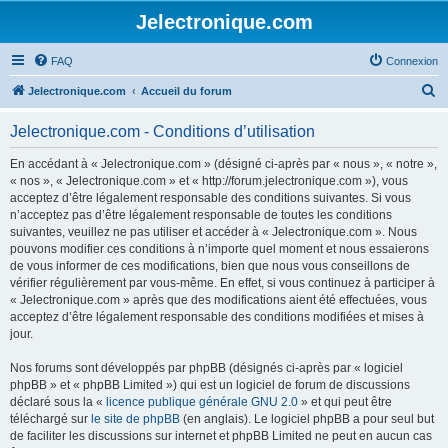
Jelectronique.com
FAQ
Connexion
R
Jelectronique.com
Accueil du forum
e
Jelectronique.com - Conditions d’utilisation
c
h
En accédant à « Jelectronique.com » (désigné ci-après par « nous », « notre »,
« nos », « Jelectronique.com » et « http://forum.jelectronique.com »), vous
e
acceptez d’être légalement responsable des conditions suivantes. Si vous
r
n’acceptez pas d’être légalement responsable de toutes les conditions
suivantes, veuillez ne pas utiliser et accéder à « Jelectronique.com ». Nous
c
pouvons modifier ces conditions à n’importe quel moment et nous essaierons
h
de vous informer de ces modifications, bien que nous vous conseillons de
vérifier régulièrement par vous-même. En effet, si vous continuez à participer à
e
« Jelectronique.com » après que des modifications aient été effectuées, vous
r
acceptez d’être légalement responsable des conditions modifiées et mises à
jour.
Nos forums sont développés par phpBB (désignés ci-après par « logiciel
phpBB » et « phpBB Limited ») qui est un logiciel de forum de discussions
déclaré sous la «
licence publique générale GNU 2.0
» et qui peut être
téléchargé sur
le site de phpBB
(en anglais). Le logiciel phpBB a pour seul but
de faciliter les discussions sur internet et phpBB Limited ne peut en aucun cas