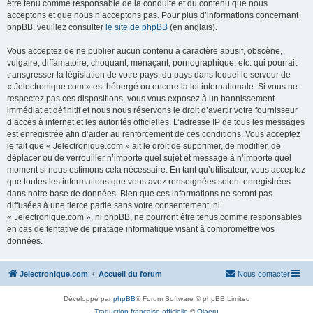
être tenu comme responsable de la conduite et du contenu que nous
acceptons et que nous n’acceptons pas. Pour plus d’informations concernant
phpBB, veuillez consulter
le site de phpBB
(en anglais).
Vous acceptez de ne publier aucun contenu à caractère abusif, obscène,
vulgaire, diffamatoire, choquant, menaçant, pornographique, etc. qui pourrait
transgresser la législation de votre pays, du pays dans lequel le serveur de
« Jelectronique.com » est hébergé ou encore la loi internationale. Si vous ne
respectez pas ces dispositions, vous vous exposez à un bannissement
immédiat et définitif et nous nous réservons le droit d’avertir votre fournisseur
d’accès à internet et les autorités officielles. L’adresse IP de tous les messages
est enregistrée afin d’aider au renforcement de ces conditions. Vous acceptez
le fait que « Jelectronique.com » ait le droit de supprimer, de modifier, de
déplacer ou de verrouiller n’importe quel sujet et message à n’importe quel
moment si nous estimons cela nécessaire. En tant qu’utilisateur, vous acceptez
que toutes les informations que vous avez renseignées soient enregistrées
dans notre base de données. Bien que ces informations ne seront pas
diffusées à une tierce partie sans votre consentement, ni
« Jelectronique.com », ni phpBB, ne pourront être tenus comme responsables
en cas de tentative de piratage informatique visant à compromettre vos
données.
Jelectronique.com
Accueil du forum
Nous contacter
Développé par
phpBB
® Forum Software © phpBB Limited
Traduction française officielle
©
Qiaeru