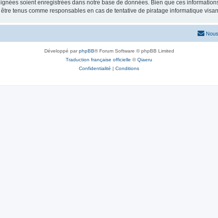
ignées soient enregistrées dans notre base de données. Bien que ces informations n
 être tenus comme responsables en cas de tentative de piratage informatique visa
Nous
Développé par
phpBB
® Forum Software © phpBB Limited
Traduction française officielle
©
Qiaeru
Confidentialité
|
Conditions