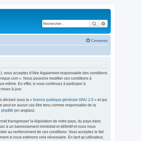
Rechercher
Recherche avancé
Connexion
 »), vous acceptez d’être légalement responsable des conditions
tronique.com ». Nous pouvons modifier ces conditions à
s-même. En effet, si vous continuez à participer à
mises à jour.
ns déclaré sous la «
licence publique générale GNU 2.0
» et qui
ed ne peut en aucun cas être tenu comme responsable de la
de phpBB
(en anglais).
ait transgresser la législation de votre pays, du pays dans
sez à un bannissement immédiat et définitif et nous nous
d’aider au renforcement de ces conditions. Vous acceptez le fait
ment si nous estimons cela nécessaire. En tant qu’utilisateur,