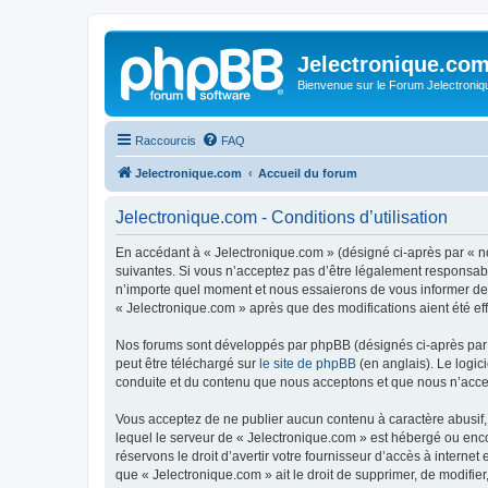
Jelectronique.co
Bienvenue sur le Forum Jelectroniq
Raccourcis
FAQ
Jelectronique.com
Accueil du forum
Jelectronique.com - Conditions d’utilisation
En accédant à « Jelectronique.com » (désigné ci-après par « no
suivantes. Si vous n’acceptez pas d’être légalement responsabl
n’importe quel moment et nous essaierons de vous informer de c
« Jelectronique.com » après que des modifications aient été ef
Nos forums sont développés par phpBB (désignés ci-après par «
peut être téléchargé sur
le site de phpBB
(en anglais). Le logic
conduite et du contenu que nous acceptons et que nous n’acce
Vous acceptez de ne publier aucun contenu à caractère abusif, 
lequel le serveur de « Jelectronique.com » est hébergé ou enco
réservons le droit d’avertir votre fournisseur d’accès à internet
que « Jelectronique.com » ait le droit de supprimer, de modifie