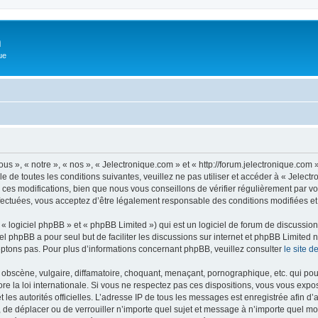
m
ue
us », « notre », « nos », « Jelectronique.com » et « http://forum.jelectronique.com
e de toutes les conditions suivantes, veuillez ne pas utiliser et accéder à « Jelec
es modifications, bien que nous vous conseillons de vérifier régulièrement par vou
fectuées, vous acceptez d’être légalement responsable des conditions modifiées et 
 logiciel phpBB » et « phpBB Limited ») qui est un logiciel de forum de discussio
iel phpBB a pour seul but de faciliter les discussions sur internet et phpBB Limit
ptons pas. Pour plus d’informations concernant phpBB, veuillez consulter
le site 
obscène, vulgaire, diffamatoire, choquant, menaçant, pornographique, etc. qui pourr
re la loi internationale. Si vous ne respectez pas ces dispositions, vous vous expo
 et les autorités officielles. L’adresse IP de tous les messages est enregistrée afin 
r, de déplacer ou de verrouiller n’importe quel sujet et message à n’importe quel mo