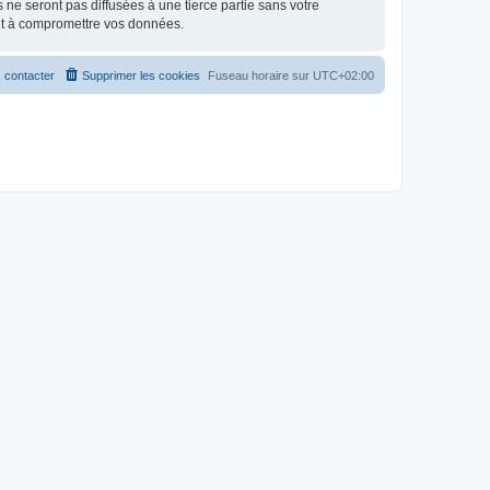
e seront pas diffusées à une tierce partie sans votre
nt à compromettre vos données.
 contacter
Supprimer les cookies
Fuseau horaire sur
UTC+02:00