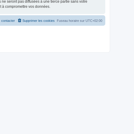
e seront pas diffusées à une tierce partie sans votre
nt à compromettre vos données.
 contacter
Supprimer les cookies
Fuseau horaire sur
UTC+02:00