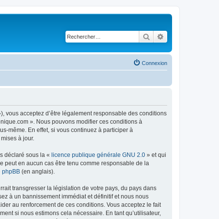
Rechercher
Recherche avancé
Connexion
 »), vous acceptez d’être légalement responsable des conditions
tronique.com ». Nous pouvons modifier ces conditions à
s-même. En effet, si vous continuez à participer à
mises à jour.
ns déclaré sous la «
licence publique générale GNU 2.0
» et qui
ed ne peut en aucun cas être tenu comme responsable de la
de phpBB
(en anglais).
ait transgresser la législation de votre pays, du pays dans
sez à un bannissement immédiat et définitif et nous nous
d’aider au renforcement de ces conditions. Vous acceptez le fait
ment si nous estimons cela nécessaire. En tant qu’utilisateur,