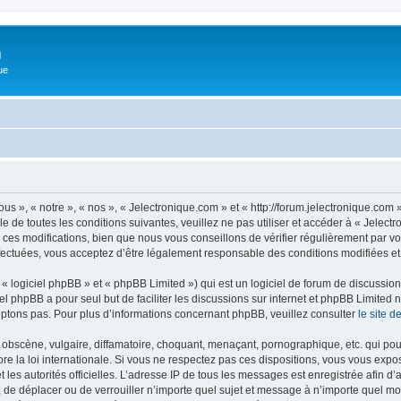
m
ue
us », « notre », « nos », « Jelectronique.com » et « http://forum.jelectronique.com
e de toutes les conditions suivantes, veuillez ne pas utiliser et accéder à « Jelec
es modifications, bien que nous vous conseillons de vérifier régulièrement par vou
fectuées, vous acceptez d’être légalement responsable des conditions modifiées et 
 logiciel phpBB » et « phpBB Limited ») qui est un logiciel de forum de discussio
iel phpBB a pour seul but de faciliter les discussions sur internet et phpBB Limit
ptons pas. Pour plus d’informations concernant phpBB, veuillez consulter
le site 
obscène, vulgaire, diffamatoire, choquant, menaçant, pornographique, etc. qui pourr
re la loi internationale. Si vous ne respectez pas ces dispositions, vous vous expo
 et les autorités officielles. L’adresse IP de tous les messages est enregistrée afin 
r, de déplacer ou de verrouiller n’importe quel sujet et message à n’importe quel mo