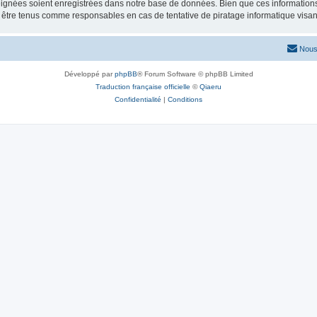
ignées soient enregistrées dans notre base de données. Bien que ces informations n
 être tenus comme responsables en cas de tentative de piratage informatique visa
Nous
Développé par
phpBB
® Forum Software © phpBB Limited
Traduction française officielle
©
Qiaeru
Confidentialité
|
Conditions