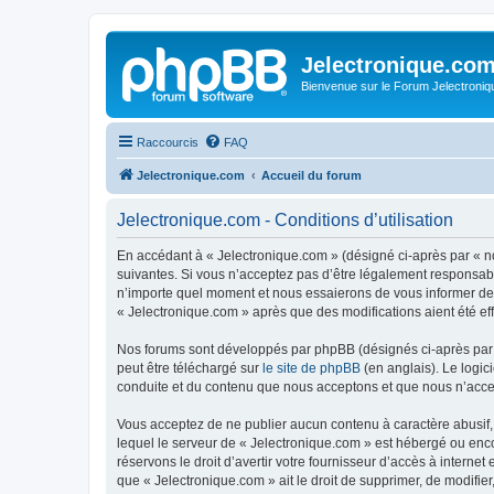
Jelectronique.co
Bienvenue sur le Forum Jelectroniq
Raccourcis
FAQ
Jelectronique.com
Accueil du forum
Jelectronique.com - Conditions d’utilisation
En accédant à « Jelectronique.com » (désigné ci-après par « no
suivantes. Si vous n’acceptez pas d’être légalement responsabl
n’importe quel moment et nous essaierons de vous informer de c
« Jelectronique.com » après que des modifications aient été ef
Nos forums sont développés par phpBB (désignés ci-après par «
peut être téléchargé sur
le site de phpBB
(en anglais). Le logic
conduite et du contenu que nous acceptons et que nous n’acce
Vous acceptez de ne publier aucun contenu à caractère abusif, 
lequel le serveur de « Jelectronique.com » est hébergé ou enco
réservons le droit d’avertir votre fournisseur d’accès à internet
que « Jelectronique.com » ait le droit de supprimer, de modifie