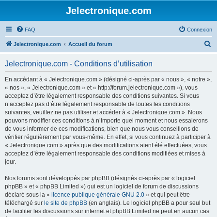
Jelectronique.com
FAQ
Connexion
R
Jelectronique.com
Accueil du forum
e
Jelectronique.com - Conditions d’utilisation
c
h
En accédant à « Jelectronique.com » (désigné ci-après par « nous », « notre »,
« nos », « Jelectronique.com » et « http://forum.jelectronique.com »), vous
e
acceptez d’être légalement responsable des conditions suivantes. Si vous
r
n’acceptez pas d’être légalement responsable de toutes les conditions
suivantes, veuillez ne pas utiliser et accéder à « Jelectronique.com ». Nous
c
pouvons modifier ces conditions à n’importe quel moment et nous essaierons
h
de vous informer de ces modifications, bien que nous vous conseillons de
vérifier régulièrement par vous-même. En effet, si vous continuez à participer à
e
« Jelectronique.com » après que des modifications aient été effectuées, vous
r
acceptez d’être légalement responsable des conditions modifiées et mises à
jour.
Nos forums sont développés par phpBB (désignés ci-après par « logiciel
phpBB » et « phpBB Limited ») qui est un logiciel de forum de discussions
déclaré sous la «
licence publique générale GNU 2.0
» et qui peut être
téléchargé sur
le site de phpBB
(en anglais). Le logiciel phpBB a pour seul but
de faciliter les discussions sur internet et phpBB Limited ne peut en aucun cas