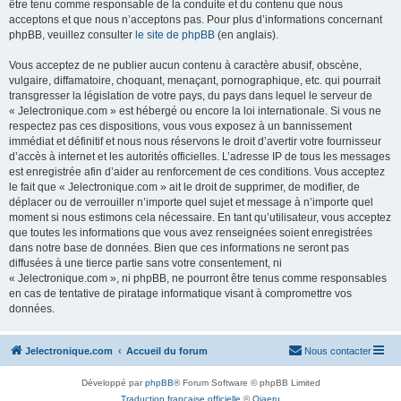
être tenu comme responsable de la conduite et du contenu que nous
acceptons et que nous n’acceptons pas. Pour plus d’informations concernant
phpBB, veuillez consulter
le site de phpBB
(en anglais).
Vous acceptez de ne publier aucun contenu à caractère abusif, obscène,
vulgaire, diffamatoire, choquant, menaçant, pornographique, etc. qui pourrait
transgresser la législation de votre pays, du pays dans lequel le serveur de
« Jelectronique.com » est hébergé ou encore la loi internationale. Si vous ne
respectez pas ces dispositions, vous vous exposez à un bannissement
immédiat et définitif et nous nous réservons le droit d’avertir votre fournisseur
d’accès à internet et les autorités officielles. L’adresse IP de tous les messages
est enregistrée afin d’aider au renforcement de ces conditions. Vous acceptez
le fait que « Jelectronique.com » ait le droit de supprimer, de modifier, de
déplacer ou de verrouiller n’importe quel sujet et message à n’importe quel
moment si nous estimons cela nécessaire. En tant qu’utilisateur, vous acceptez
que toutes les informations que vous avez renseignées soient enregistrées
dans notre base de données. Bien que ces informations ne seront pas
diffusées à une tierce partie sans votre consentement, ni
« Jelectronique.com », ni phpBB, ne pourront être tenus comme responsables
en cas de tentative de piratage informatique visant à compromettre vos
données.
Jelectronique.com
Accueil du forum
Nous contacter
Développé par
phpBB
® Forum Software © phpBB Limited
Traduction française officielle
©
Qiaeru