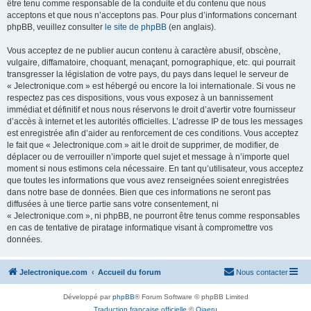
être tenu comme responsable de la conduite et du contenu que nous
acceptons et que nous n’acceptons pas. Pour plus d’informations concernant
phpBB, veuillez consulter
le site de phpBB
(en anglais).
Vous acceptez de ne publier aucun contenu à caractère abusif, obscène,
vulgaire, diffamatoire, choquant, menaçant, pornographique, etc. qui pourrait
transgresser la législation de votre pays, du pays dans lequel le serveur de
« Jelectronique.com » est hébergé ou encore la loi internationale. Si vous ne
respectez pas ces dispositions, vous vous exposez à un bannissement
immédiat et définitif et nous nous réservons le droit d’avertir votre fournisseur
d’accès à internet et les autorités officielles. L’adresse IP de tous les messages
est enregistrée afin d’aider au renforcement de ces conditions. Vous acceptez
le fait que « Jelectronique.com » ait le droit de supprimer, de modifier, de
déplacer ou de verrouiller n’importe quel sujet et message à n’importe quel
moment si nous estimons cela nécessaire. En tant qu’utilisateur, vous acceptez
que toutes les informations que vous avez renseignées soient enregistrées
dans notre base de données. Bien que ces informations ne seront pas
diffusées à une tierce partie sans votre consentement, ni
« Jelectronique.com », ni phpBB, ne pourront être tenus comme responsables
en cas de tentative de piratage informatique visant à compromettre vos
données.
Jelectronique.com
Accueil du forum
Nous contacter
Développé par
phpBB
® Forum Software © phpBB Limited
Traduction française officielle
©
Qiaeru