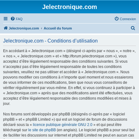
Jelectronique.com
FAQ
Connexion
R
Jelectronique.com
Accueil du forum
e
Jelectronique.com - Conditions d’utilisation
c
h
En accédant à « Jelectronique.com » (désigné ci-après par « nous », « notre »,
« nos », « Jelectronique.com » et « http://forum.jelectronique.com »), vous
e
acceptez d’être légalement responsable des conditions suivantes. Si vous
r
n’acceptez pas d’être légalement responsable de toutes les conditions
suivantes, veuillez ne pas utiliser et accéder à « Jelectronique.com ». Nous
c
pouvons modifier ces conditions à n’importe quel moment et nous essaierons
h
de vous informer de ces modifications, bien que nous vous conseillons de
vérifier régulièrement par vous-même. En effet, si vous continuez à participer à
e
« Jelectronique.com » après que des modifications aient été effectuées, vous
r
acceptez d’être légalement responsable des conditions modifiées et mises à
jour.
Nos forums sont développés par phpBB (désignés ci-après par « logiciel
phpBB » et « phpBB Limited ») qui est un logiciel de forum de discussions
déclaré sous la «
licence publique générale GNU 2.0
» et qui peut être
téléchargé sur
le site de phpBB
(en anglais). Le logiciel phpBB a pour seul but
de faciliter les discussions sur internet et phpBB Limited ne peut en aucun cas