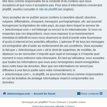
être tenu comme responsable de la conduite et du contenu que nous
acceptons et que nous n’acceptons pas. Pour plus d’informations concernant
phpBB, veuillez consulter
le site de phpBB
(en anglais).
Vous acceptez de ne publier aucun contenu à caractère abusif, obscène,
vulgaire, diffamatoire, choquant, menaçant, pornographique, etc. qui pourrait
transgresser la législation de votre pays, du pays dans lequel le serveur de
« Jelectronique.com » est hébergé ou encore la loi internationale. Si vous ne
respectez pas ces dispositions, vous vous exposez à un bannissement
immédiat et définitif et nous nous réservons le droit d’avertir votre fournisseur
d’accès à internet et les autorités officielles. L’adresse IP de tous les messages
est enregistrée afin d’aider au renforcement de ces conditions. Vous acceptez
le fait que « Jelectronique.com » ait le droit de supprimer, de modifier, de
déplacer ou de verrouiller n’importe quel sujet et message à n’importe quel
moment si nous estimons cela nécessaire. En tant qu’utilisateur, vous acceptez
que toutes les informations que vous avez renseignées soient enregistrées
dans notre base de données. Bien que ces informations ne seront pas
diffusées à une tierce partie sans votre consentement, ni
« Jelectronique.com », ni phpBB, ne pourront être tenus comme responsables
en cas de tentative de piratage informatique visant à compromettre vos
données.
Jelectronique.com
Accueil du forum
Nous contacter
Développé par
phpBB
® Forum Software © phpBB Limited
Traduction française officielle
©
Qiaeru