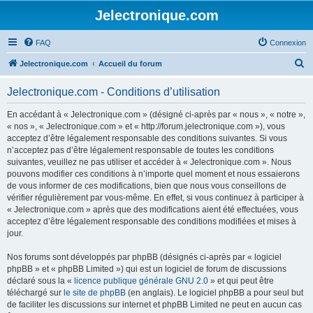
Jelectronique.com
FAQ
Connexion
R
Jelectronique.com
Accueil du forum
e
Jelectronique.com - Conditions d’utilisation
c
h
En accédant à « Jelectronique.com » (désigné ci-après par « nous », « notre »,
« nos », « Jelectronique.com » et « http://forum.jelectronique.com »), vous
e
acceptez d’être légalement responsable des conditions suivantes. Si vous
r
n’acceptez pas d’être légalement responsable de toutes les conditions
suivantes, veuillez ne pas utiliser et accéder à « Jelectronique.com ». Nous
c
pouvons modifier ces conditions à n’importe quel moment et nous essaierons
h
de vous informer de ces modifications, bien que nous vous conseillons de
vérifier régulièrement par vous-même. En effet, si vous continuez à participer à
e
« Jelectronique.com » après que des modifications aient été effectuées, vous
r
acceptez d’être légalement responsable des conditions modifiées et mises à
jour.
Nos forums sont développés par phpBB (désignés ci-après par « logiciel
phpBB » et « phpBB Limited ») qui est un logiciel de forum de discussions
déclaré sous la «
licence publique générale GNU 2.0
» et qui peut être
téléchargé sur
le site de phpBB
(en anglais). Le logiciel phpBB a pour seul but
de faciliter les discussions sur internet et phpBB Limited ne peut en aucun cas