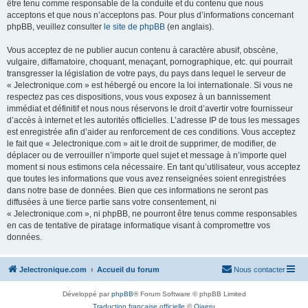
être tenu comme responsable de la conduite et du contenu que nous
acceptons et que nous n’acceptons pas. Pour plus d’informations concernant
phpBB, veuillez consulter
le site de phpBB
(en anglais).
Vous acceptez de ne publier aucun contenu à caractère abusif, obscène,
vulgaire, diffamatoire, choquant, menaçant, pornographique, etc. qui pourrait
transgresser la législation de votre pays, du pays dans lequel le serveur de
« Jelectronique.com » est hébergé ou encore la loi internationale. Si vous ne
respectez pas ces dispositions, vous vous exposez à un bannissement
immédiat et définitif et nous nous réservons le droit d’avertir votre fournisseur
d’accès à internet et les autorités officielles. L’adresse IP de tous les messages
est enregistrée afin d’aider au renforcement de ces conditions. Vous acceptez
le fait que « Jelectronique.com » ait le droit de supprimer, de modifier, de
déplacer ou de verrouiller n’importe quel sujet et message à n’importe quel
moment si nous estimons cela nécessaire. En tant qu’utilisateur, vous acceptez
que toutes les informations que vous avez renseignées soient enregistrées
dans notre base de données. Bien que ces informations ne seront pas
diffusées à une tierce partie sans votre consentement, ni
« Jelectronique.com », ni phpBB, ne pourront être tenus comme responsables
en cas de tentative de piratage informatique visant à compromettre vos
données.
Jelectronique.com
Accueil du forum
Nous contacter
Développé par
phpBB
® Forum Software © phpBB Limited
Traduction française officielle
©
Qiaeru