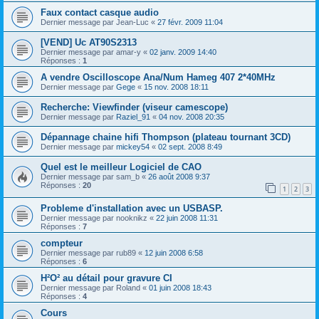
Faux contact casque audio
Dernier message par
Jean-Luc
«
27 févr. 2009 11:04
[VEND] Uc AT90S2313
Dernier message par
amar-y
«
02 janv. 2009 14:40
Réponses :
1
A vendre Oscilloscope Ana/Num Hameg 407 2*40MHz
Dernier message par
Gege
«
15 nov. 2008 18:11
Recherche: Viewfinder (viseur camescope)
Dernier message par
Raziel_91
«
04 nov. 2008 20:35
Dépannage chaine hifi Thompson (plateau tournant 3CD)
Dernier message par
mickey54
«
02 sept. 2008 8:49
Quel est le meilleur Logiciel de CAO
Dernier message par
sam_b
«
26 août 2008 9:37
Réponses :
20
1
2
3
Probleme d'installation avec un USBASP.
Dernier message par
nooknikz
«
22 juin 2008 11:31
Réponses :
7
compteur
Dernier message par
rub89
«
12 juin 2008 6:58
Réponses :
6
H²O² au détail pour gravure CI
Dernier message par
Roland
«
01 juin 2008 18:43
Réponses :
4
Cours