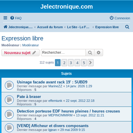
Jelectronique.com
FAQ
Connexion
R
Jelectronique.com
Accueil du forum
Le Site - Le Forum
Expression libre
e
Expression libre
c
Modérateur :
Modérateur
h
Rechercher
Recherche avanc
Nouveau sujet
e
1
2
3
4
5
Suivant
112 sujets
r
c
Sujets
h
Usinage facade avant rack 19' : SUBD9
e
Dernier message par
MarineZZ
«
14 janv. 2026 1:29
Réponses :
5
r
Pate à braser
Dernier message par
effemiunk
«
22 sept. 2012 22:18
Réponses :
5
Detection porteuse EDF heures pleines / heures creuses
Dernier message par
MEPINOMMIRM
«
13 sept. 2012 11:21
Réponses :
4
[VEND] Afficheur et divers composants
Dernier message par
lgjean
«
29 mai 2009 9:15