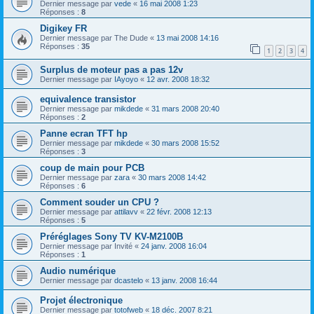
Dernier message par
vede
«
16 mai 2008 1:23
Réponses :
8
Digikey FR
Dernier message par
The Dude
«
13 mai 2008 14:16
Réponses :
35
1
2
3
4
Surplus de moteur pas a pas 12v
Dernier message par
IAyoyo
«
12 avr. 2008 18:32
equivalence transistor
Dernier message par
mikdede
«
31 mars 2008 20:40
Réponses :
2
Panne ecran TFT hp
Dernier message par
mikdede
«
30 mars 2008 15:52
Réponses :
3
coup de main pour PCB
Dernier message par
zara
«
30 mars 2008 14:42
Réponses :
6
Comment souder un CPU ?
Dernier message par
attilavv
«
22 févr. 2008 12:13
Réponses :
5
Préréglages Sony TV KV-M2100B
Dernier message par
Invité
«
24 janv. 2008 16:04
Réponses :
1
Audio numérique
Dernier message par
dcastelo
«
13 janv. 2008 16:44
Projet électronique
Dernier message par
totofweb
«
18 déc. 2007 8:21