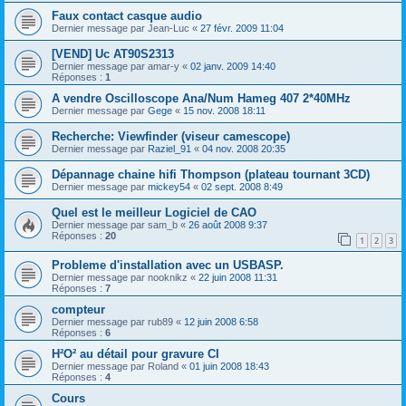
Faux contact casque audio
Dernier message par
Jean-Luc
«
27 févr. 2009 11:04
[VEND] Uc AT90S2313
Dernier message par
amar-y
«
02 janv. 2009 14:40
Réponses :
1
A vendre Oscilloscope Ana/Num Hameg 407 2*40MHz
Dernier message par
Gege
«
15 nov. 2008 18:11
Recherche: Viewfinder (viseur camescope)
Dernier message par
Raziel_91
«
04 nov. 2008 20:35
Dépannage chaine hifi Thompson (plateau tournant 3CD)
Dernier message par
mickey54
«
02 sept. 2008 8:49
Quel est le meilleur Logiciel de CAO
Dernier message par
sam_b
«
26 août 2008 9:37
Réponses :
20
1
2
3
Probleme d'installation avec un USBASP.
Dernier message par
nooknikz
«
22 juin 2008 11:31
Réponses :
7
compteur
Dernier message par
rub89
«
12 juin 2008 6:58
Réponses :
6
H²O² au détail pour gravure CI
Dernier message par
Roland
«
01 juin 2008 18:43
Réponses :
4
Cours