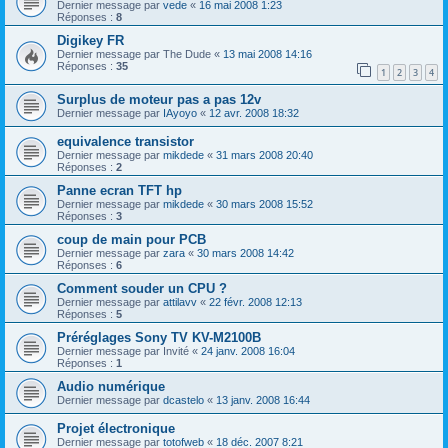
Dernier message par
vede
«
16 mai 2008 1:23
Réponses :
8
Digikey FR
Dernier message par
The Dude
«
13 mai 2008 14:16
Réponses :
35
1
2
3
4
Surplus de moteur pas a pas 12v
Dernier message par
IAyoyo
«
12 avr. 2008 18:32
equivalence transistor
Dernier message par
mikdede
«
31 mars 2008 20:40
Réponses :
2
Panne ecran TFT hp
Dernier message par
mikdede
«
30 mars 2008 15:52
Réponses :
3
coup de main pour PCB
Dernier message par
zara
«
30 mars 2008 14:42
Réponses :
6
Comment souder un CPU ?
Dernier message par
attilavv
«
22 févr. 2008 12:13
Réponses :
5
Préréglages Sony TV KV-M2100B
Dernier message par
Invité
«
24 janv. 2008 16:04
Réponses :
1
Audio numérique
Dernier message par
dcastelo
«
13 janv. 2008 16:44
Projet électronique
Dernier message par
totofweb
«
18 déc. 2007 8:21