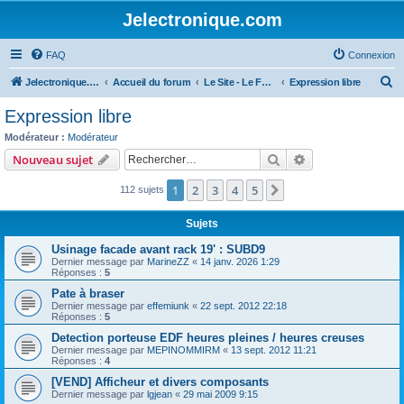
Jelectronique.com
FAQ
Connexion
R
Jelectronique.com
Accueil du forum
Le Site - Le Forum
Expression libre
e
Expression libre
c
Modérateur :
Modérateur
h
Rechercher
Recherche avanc
Nouveau sujet
e
1
2
3
4
5
Suivant
112 sujets
r
c
Sujets
h
Usinage facade avant rack 19' : SUBD9
e
Dernier message par
MarineZZ
«
14 janv. 2026 1:29
Réponses :
5
r
Pate à braser
Dernier message par
effemiunk
«
22 sept. 2012 22:18
Réponses :
5
Detection porteuse EDF heures pleines / heures creuses
Dernier message par
MEPINOMMIRM
«
13 sept. 2012 11:21
Réponses :
4
[VEND] Afficheur et divers composants
Dernier message par
lgjean
«
29 mai 2009 9:15