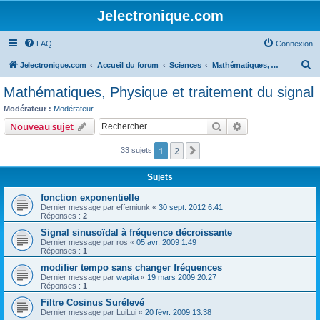
Jelectronique.com
FAQ
Connexion
R
Jelectronique.com
Accueil du forum
Sciences
Mathématiques, Physique et traitement du signal
e
Mathématiques, Physique et traitement du signal
c
Modérateur :
Modérateur
h
Rechercher
Recherche avanc
Nouveau sujet
e
1
2
Suivant
33 sujets
r
c
Sujets
h
fonction exponentielle
e
Dernier message par
effemiunk
«
30 sept. 2012 6:41
Réponses :
2
r
Signal sinusoïdal à fréquence décroissante
Dernier message par
ros
«
05 avr. 2009 1:49
Réponses :
1
modifier tempo sans changer fréquences
Dernier message par
wapita
«
19 mars 2009 20:27
Réponses :
1
Filtre Cosinus Surélevé
Dernier message par
LuiLui
«
20 févr. 2009 13:38