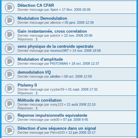
Détection CA CFAR
Dernier message par
Xpert
«
17 févr. 2009 20:05
Modulation Demodulation
Dernier message par
altivisio
«
05 janv. 2009 12:39
Gain instantannée, cross correlation
Dernier message par
patrick
«
22 nov. 2008 20:06
Réponses :
1
sens physique de la centroide spectrale
Dernier message par
nounou1987
«
14 nov. 2008 19:58
Modulation d'amplitude
Dernier message par
PISTOMAN
«
18 oct. 2008 12:37
demodulation I/Q
Dernier message par
pilotlbe
«
08 oct. 2008 12:59
Ptolemy II
Dernier message par
cyyber59
«
01 sept. 2008 17:32
Réponses :
1
Méthode de corrélation
Dernier message par
sony123
«
21 août 2008 22:10
Réponses :
1
Reponse impulsionnelle equivalente
Dernier message par
seb00
«
07 juil. 2008 9:45
Détection d'une séquence dans un signal
Dernier message par
Pierre033
«
12 juin 2008 10:17