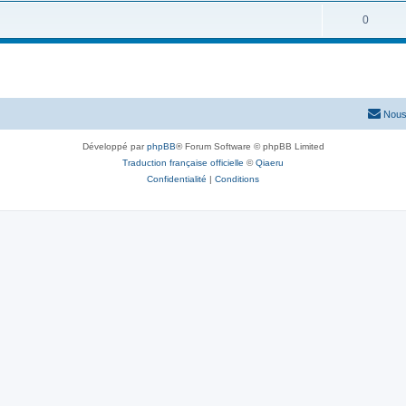
0
Nous
Développé par
phpBB
® Forum Software © phpBB Limited
Traduction française officielle
©
Qiaeru
Confidentialité
|
Conditions