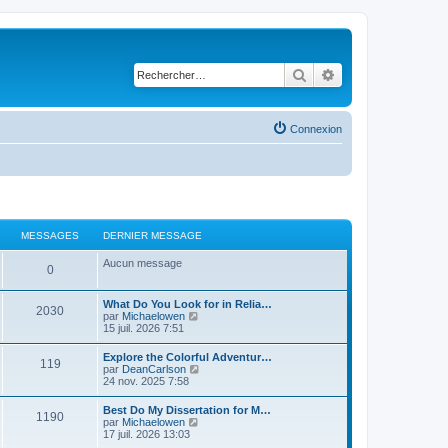
Rechercher
Recherche avancé
Connexion
MESSAGES
DERNIER MESSAGE
Aucun message
0
What Do You Look for in Relia…
2030
C
par
Michaelowen
o
15 juil. 2026 7:51
n
s
Explore the Colorful Adventur…
119
u
C
par
DeanCarlson
l
o
24 nov. 2025 7:58
t
n
e
s
Best Do My Dissertation for M…
r
1190
u
C
par
Michaelowen
l
l
o
17 juil. 2026 13:03
e
t
n
d