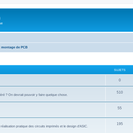
m
ue
et montage de PCB
SUJETS
0
510
éré ? On devrait pouvoir y faire quelque chose.
55
195
réalisation pratique des circuits imprimés et le design d'ASIC.