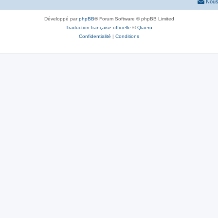
Nous
Développé par
phpBB
® Forum Software © phpBB Limited
Traduction française officielle
©
Qiaeru
Confidentialité
|
Conditions