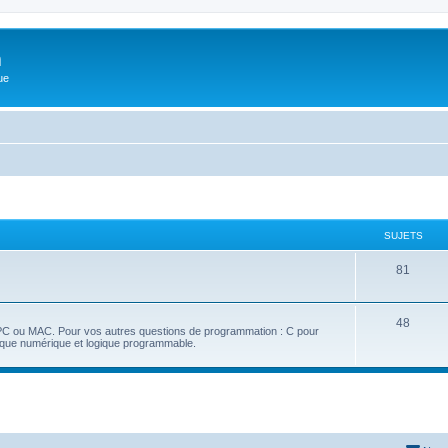
m
ue
SUJETS
81
48
 PC ou MAC. Pour vos autres questions de programmation : C pour
nique numérique et logique programmable.