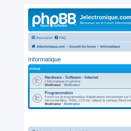
Jelectronique.co
Bienvenue sur le Forum Jelectroniq
Raccourcis
FAQ
Jelectronique.com
Accueil du forum
Informatique
Informatique
FORUM
Hardware - Software - Internet
L'informatique en général
Modérateur :
Modérateur
Programmation
Forum sur la programmation d'applications fonctionnant sur
microcontrôleur, VHDL, LCD etc, utilisez la rubrique Electro
Modérateur :
Modérateur