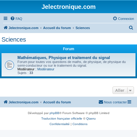
Jelectronique.com
FAQ
Connexion
R
Jelectronique.com
Accueil du forum
Sciences
e
Sciences
c
Forum
h
e
Mathématiques, Physique et traitement du signal
Forum pour toutes vos questions de maths, de physique, de physique du
r
semi-conducteur ou sur le traitement du signal.
Modérateur :
Modérateur
c
Sujets :
33
h
e
Aller
r
Jelectronique.com
Accueil du forum
Nous contacter
Développé par
phpBB
® Forum Software © phpBB Limited
Traduction française officielle
©
Qiaeru
Confidentialité
|
Conditions