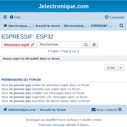
Jelectronique.com
FAQ
Connexion
R
Jelectronique.com
Accueil du forum
Microcontroleurs
ESPRESSIF: ESP32
e
ESPRESSIF: ESP32
c
Rechercher
Recherche avanc
Nouveau sujet
h
6 sujets • Page
1
sur
1
e
Aucun sujet n’a été publié dans ce forum.
r
c
Aller
h
PERMISSIONS DU FORUM
e
Vous
ne pouvez pas
publier de nouveaux sujets dans ce forum
r
Vous
ne pouvez pas
répondre aux sujets dans ce forum
Vous
ne pouvez pas
modifier vos messages dans ce forum
Vous
ne pouvez pas
supprimer vos messages dans ce forum
Vous
ne pouvez pas
transférer de pièces jointes dans ce forum
Jelectronique.com
Accueil du forum
Nous contacter
Développé par
phpBB
® Forum Software © phpBB Limited
Traduction française officielle
©
Qiaeru