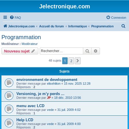
Jelectronique.com
FAQ
Connexion
R
Jelectronique.com
Accueil du forum
Informatique
Programmation
e
Programmation
c
Modérateur :
Modérateur
h
Rechercher
Recherche avanc
Nouveau sujet
e
1
2
Suivant
48 sujets
r
c
Sujets
h
environnement de developpement
e
Dernier message par
elisehilton
«
15 nov. 2025 12:28
Réponses :
2
r
Versioning, je m'y perds ...
Dernier message par
JP
«
18 déc. 2010 13:56
menu avec LCD
Dernier message par
vede
«
31 juil. 2009 4:02
Réponses :
1
Help LCD
Dernier message par
vede
«
31 juil. 2009 4:00
Réponses :
2