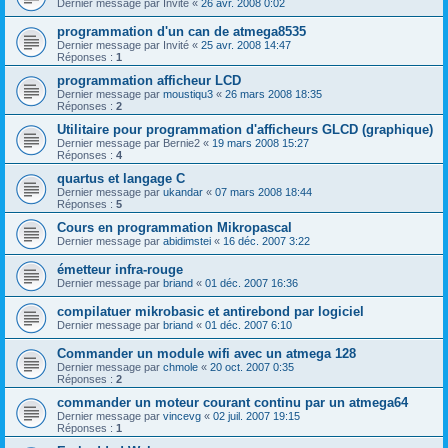
Dernier message par
Invité
«
26 avr. 2008 0:02
programmation d'un can de atmega8535
Dernier message par
Invité
«
25 avr. 2008 14:47
Réponses :
1
programmation afficheur LCD
Dernier message par
moustiqu3
«
26 mars 2008 18:35
Réponses :
2
Utilitaire pour programmation d'afficheurs GLCD (graphique)
Dernier message par
Bernie2
«
19 mars 2008 15:27
Réponses :
4
quartus et langage C
Dernier message par
ukandar
«
07 mars 2008 18:44
Réponses :
5
Cours en programmation Mikropascal
Dernier message par
abidimstei
«
16 déc. 2007 3:22
émetteur infra-rouge
Dernier message par
briand
«
01 déc. 2007 16:36
compilatuer mikrobasic et antirebond par logiciel
Dernier message par
briand
«
01 déc. 2007 6:10
Commander un module wifi avec un atmega 128
Dernier message par
chmole
«
20 oct. 2007 0:35
Réponses :
2
commander un moteur courant continu par un atmega64
Dernier message par
vincevg
«
02 juil. 2007 19:15
Réponses :
1