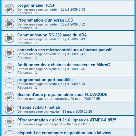
progammateur ICSP
Dernier message par
vede
«
31 juil. 2009 3:53
Réponses :
1
Programation d'un ecran LCD
Dernier message par
vede
«
31 juil. 2009 3:52
Réponses :
3
Communication RS 232 avec du VBA
Dernier message par
vede
«
31 juil. 2009 3:49
Réponses :
1
connexion des microcontroleurs a internet par wifi
Dernier message par
vede
«
31 juil. 2009 3:47
Réponses :
1
Additionner deux chaines de caractère en MikroC
Dernier message par
vede
«
31 juil. 2009 3:46
Réponses :
1
programmation port parallèle
Dernier message par
vede
«
31 juil. 2009 3:43
Réponses :
1
Besoin d'aide programmation sous FLOWCODE
Dernier message par
arthurboulie
«
29 mars 2009 20:55
fft sous scilab / matlab
Dernier message par
wapita
«
19 mars 2009 20:28
PRogrammation du lcd 2*16 lignes de ATMEGA 8535
Dernier message par
gaspardo
«
04 mai 2008 15:35
dispositif de commande de position sous labview