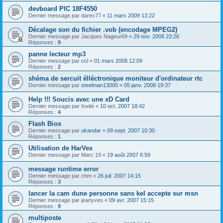
devboard PIC 18F4550
Dernier message par
darex77
«
11 mars 2009 13:22
Décalage son du fichier .vob (encodage MPEG2)
Dernier message par
Jacques Nageur69
«
29 nov. 2008 23:26
Réponses :
9
panne lecteur mp3
Dernier message par
ccl
«
01 mars 2008 12:09
Réponses :
2
shéma de sercuit élléctronique moniteur d'ordinateur rtc
Dernier message par
steelman13000
«
05 janv. 2008 19:37
Help !!! Soucis avec une xD Card
Dernier message par
Invité
«
10 oct. 2007 18:42
Réponses :
4
Flash Bios
Dernier message par
ukandar
«
09 sept. 2007 10:30
Réponses :
1
Utilisation de HarVex
Dernier message par
Marc 19
«
19 août 2007 6:59
message runtime error
Dernier message par
chm
«
26 juil. 2007 14:15
Réponses :
3
lancer la cam dune personne sans kel accepte sur msn
Dernier message par
jeanyves
«
09 avr. 2007 15:15
Réponses :
9
multiposte