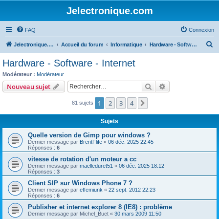
Jelectronique.com
FAQ
Connexion
R
Jelectronique.com
Accueil du forum
Informatique
Hardware - Software - Internet
e
Hardware - Software - Internet
c
Modérateur :
Modérateur
h
Rechercher
Recherche avanc
Nouveau sujet
e
1
2
3
4
Suivant
81 sujets
r
c
Sujets
h
Quelle version de Gimp pour windows ?
e
Dernier message par
BrentFlife
«
06 déc. 2025 22:45
Réponses :
6
r
vitesse de rotation d'un moteur a cc
Dernier message par
maelleduret51
«
06 déc. 2025 18:12
Réponses :
3
Client SIP sur Windows Phone 7 ?
Dernier message par
effemiunk
«
22 sept. 2012 22:23
Réponses :
6
Publisher et internet explorer 8 (IE8) : problème
Dernier message par
Michel_Buet
«
30 mars 2009 11:50