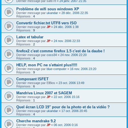
Dernier message par
safe78
«
24 janv. 2007 21:35
Problème de wifi sous windows XP
Dernier message par
ukandar
«
28 déc. 2006 22:35
Réponses :
4
Convertir fichier.txt UTF8 vers ISO
Dernier message par
JP
«
24 déc. 2006 1:38
Réponses :
9
Latex et tabular
Dernier message par
JP
«
24 nov. 2006 22:33
Réponses :
2
firefox2 c'est comme firefox 1.5 c'est de la daube !
Dernier message par
coco34
«
24 nov. 2006 22:20
Réponses :
4
HELP, mon PC ne s'ettaint plus!!!!!
Dernier message par
blue-computer
«
16 nov. 2006 23:20
Réponses :
9
Composant ISFET
Dernier message par
ElBios
«
23 oct. 2006 13:49
Réponses :
6
Mandriva Linux 2007 et SAGEM
Dernier message par
JP
«
22 oct. 2006 15:16
Réponses :
1
Quel écran LCD 19" pour de la photo et de la vidéo ?
Dernier message par
ukandar
«
17 oct. 2006 20:45
Réponses :
4
Cherche mandrake 9.2
Dernier message par
JP
«
06 oct. 2006 0:16