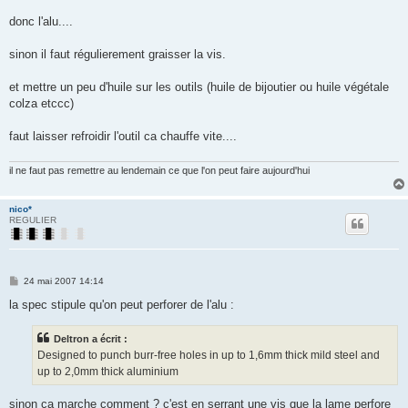
a
g
donc l'alu....
e
sinon il faut régulierement graisser la vis.
et mettre un peu d'huile sur les outils (huile de bijoutier ou huile végétale
colza etccc)
faut laisser refroidir l'outil ca chauffe vite....
il ne faut pas remettre au lendemain ce que l'on peut faire aujourd'hui
nico*
REGULIER
M
24 mai 2007 14:14
e
s
la spec stipule qu'on peut perforer de l'alu :
s
a
g
Deltron a écrit :
e
Designed to punch burr-free holes in up to 1,6mm thick mild steel and
up to 2,0mm thick aluminium
sinon ca marche comment ? c'est en serrant une vis que la lame perfore