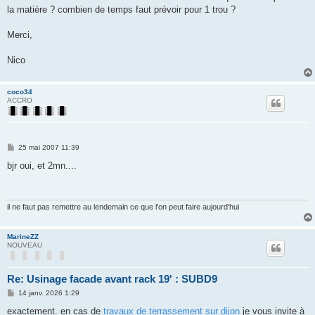
la matière ? combien de temps faut prévoir pour 1 trou ?
Merci,
Nico
coco34
ACCRO
M
25 mai 2007 11:39
e
s
bjr oui, et 2mn....
s
a
g
e
il ne faut pas remettre au lendemain ce que l'on peut faire aujourd'hui
MarineZZ
NOUVEAU
Re: Usinage facade avant rack 19' : SUBD9
M
14 janv. 2026 1:29
e
s
exactement. en cas de
travaux de terrassement sur dijon
je vous invite à