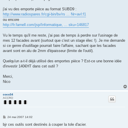
j'ai vu des emporte pièce au format SUBD9 :
http://www.radiospares.fr/cgi-bin/bv/rs ... Nr=avl:f1
ou encore
http://fr.farnell.com/jsp/Informatique, ... sku=146817
Vu le temps qu'il me reste, j'ai pas de temps à perdre sur l'usinage de
mes 12 facades avant (surtout que c'est un stage élec !). Je me demande
si ce genre d'outillage pourrait faire l'affaire, sachant que les facades
avant sont en alu de 2mm d'épaisseur (limite de l'outil).
Quelqu'un a-t-il déjà utilisé des emportes pièce ? Est-ce une bonne idée
d'investir 140€HT dans cet outil ?
Merci,
Nico
coco34
ACCRO
M
24 mai 2007 14:02
e
s
bjr ces outils sont destinés à couper la tole d'acier.
s