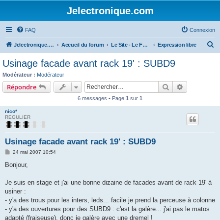
Jelectronique.com
FAQ
Connexion
R
Jelectronique.com
Accueil du forum
Le Site - Le Forum
Expression libre
e
Usinage facade avant rack 19' : SUBD9
c
Modérateur :
Modérateur
h
Rechercher
Recherche 
Répondre
e
6 messages • Page
1
sur
1
r
nico*
c
REGULIER
h
e
Usinage facade avant rack 19' : SUBD9
r
M
24 mai 2007 10:54
e
s
Bonjour,
s
a
g
Je suis en stage et j'ai une bonne dizaine de facades avant de rack 19' à
e
usiner :
- y'a des trous pour les inters, leds... facile je prend la perceuse à colonne
- y'a des ouvertures pour des SUBD9 : c'est la galère... j'ai pas le matos
adapté (fraiseuse), donc je galère avec une dremel !